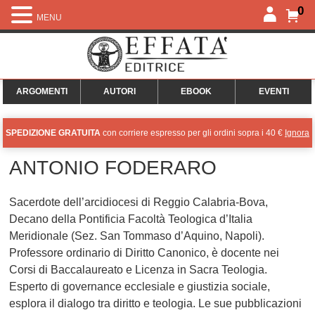
0
MENU
ARGOMENTI
AUTORI
EBOOK
EVENTI
SPEDIZIONE GRATUITA
con corriere espresso per gli ordini sopra i 40 €
Ignora
ANTONIO FODERARO
Sacerdote dell’arcidiocesi di Reggio Calabria-Bova,
Decano della Pontificia Facoltà Teologica d’Italia
Meridionale (Sez. San Tommaso d’Aquino, Napoli).
Professore ordinario di Diritto Canonico, è docente nei
Corsi di Baccalaureato e Licenza in Sacra Teologia.
Esperto di governance ecclesiale e giustizia sociale,
esplora il dialogo tra diritto e teologia. Le sue pubblicazioni