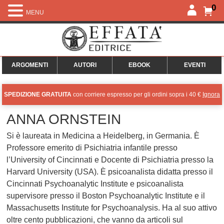
0
MENU
ARGOMENTI
AUTORI
EBOOK
EVENTI
SPEDIZIONE GRATUITA
con corriere espresso per gli ordini sopra i 40 €
Ignora
ANNA ORNSTEIN
Si è laureata in Medicina a Heidelberg, in Germania. È
Professore emerito di Psichiatria infantile presso
l’University of Cincinnati e Docente di Psichiatria presso la
Harvard University (USA). È psicoanalista didatta presso il
Cincinnati Psychoanalytic Institute e psicoanalista
supervisore presso il Boston Psychoanalytic Institute e il
Massachusetts Institute for Psychoanalysis. Ha al suo attivo
oltre cento pubblicazioni, che vanno da articoli sul