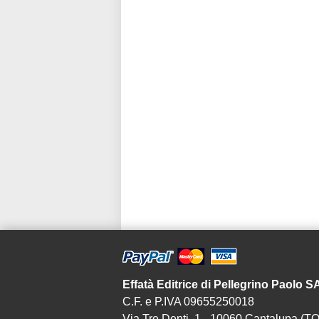
Effatà Editrice di Pellegrino Paolo 
C.F. e P.IVA 09655250018
Via Tre Denti, 1 - 10060 Cantalupa (TO