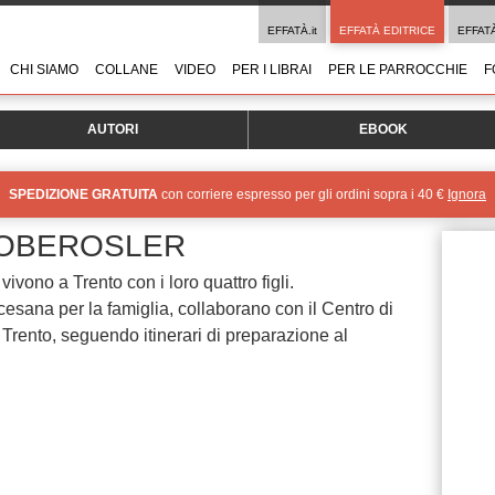
EFFATÀ.it
EFFATÀ EDITRICE
EFFAT
CHI SIAMO
COLLANE
VIDEO
PER I LIBRAI
PER LE PARROCCHIE
F
AUTORI
EBOOK
SPEDIZIONE GRATUITA
con corriere espresso per gli ordini sopra i 40 €
Ignora
 OBEROSLER
ivono a Trento con i loro quattro figli.
sana per la famiglia, collaborano con il Centro di
 Trento, seguendo itinerari di preparazione al