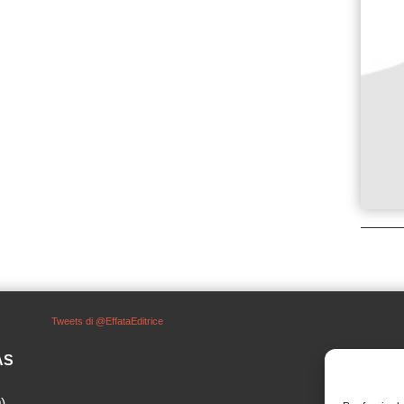
Tweets di @EffataEditrice
SAS
)