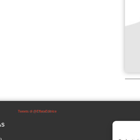
Tweets di @EffataEditrice
SAS
)