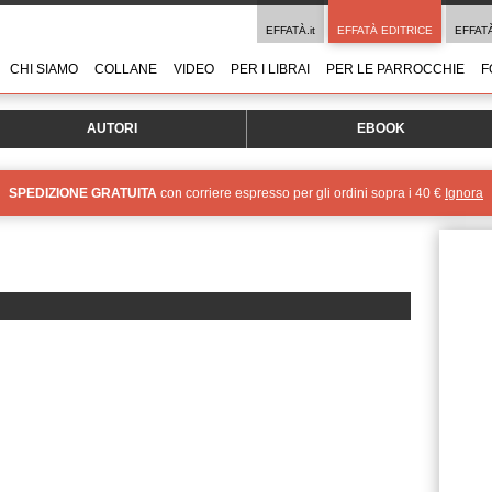
EFFATÀ.it
EFFATÀ EDITRICE
EFFAT
CHI SIAMO
COLLANE
VIDEO
PER I LIBRAI
PER LE PARROCCHIE
F
AUTORI
EBOOK
SPEDIZIONE GRATUITA
con corriere espresso per gli ordini sopra i 40 €
Ignora