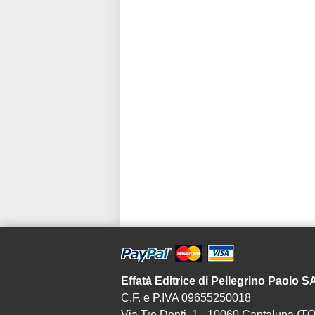
Effatà Editrice di Pellegrino Paolo 
C.F. e P.IVA 09655250018
Via Tre Denti, 1 - 10060 Cantalupa (TO