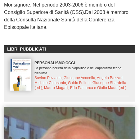
Monsignore. Nel periodo 2003-2006 è membro del
Consiglio Superiore di Sanità (CSS).Dal 2003 è membro
della Consulta Nazionale Sanità della Conferenza
Episcopale Italiana.
LIBRI PUBBLICATI
PERSONALISMO OGGI
La persona nell’era della biopolitica e del capitalismo tecno-
nichilista
Savino Pezzotta, Giuseppe Acocella, Angelo Bazzari,
Michele Colasanto, Guido Folloni, Giuseppe Sbardella
(ed.), Mauro Magatti, Edo Patriarca e Giulio Mauri (ed.)