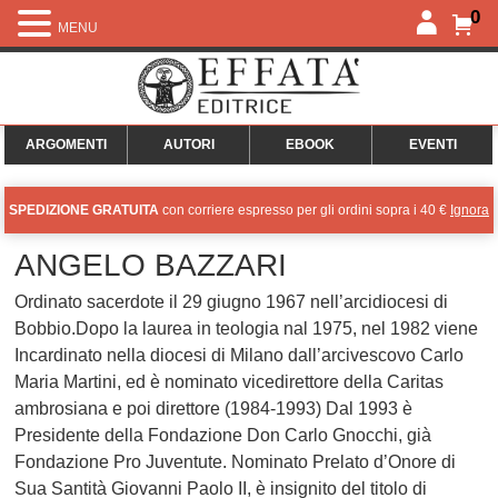
0
MENU
ARGOMENTI
AUTORI
EBOOK
EVENTI
SPEDIZIONE GRATUITA
con corriere espresso per gli ordini sopra i 40 €
Ignora
ANGELO BAZZARI
Ordinato sacerdote il 29 giugno 1967 nell’arcidiocesi di
Bobbio.Dopo la laurea in teologia nal 1975, nel 1982 viene
Incardinato nella diocesi di Milano dall’arcivescovo Carlo
Maria Martini, ed è nominato vicedirettore della Caritas
ambrosiana e poi direttore (1984-1993) Dal 1993 è
Presidente della Fondazione Don Carlo Gnocchi, già
Fondazione Pro Juventute. Nominato Prelato d’Onore di
Sua Santità Giovanni Paolo II, è insignito del titolo di