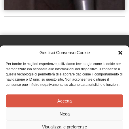
Gestisci Consenso Cookie
Effatà Editrice di Pellegrino Paolo SAS
Per fornire le migliori esperienze, utilizziamo tecnologie come i cookie per
C.F. e P.IVA 09655250018
memorizzare e/o accedere alle informazioni del dispositivo. Il consenso a
queste tecnologie ci permetterà di elaborare dati come il comportamento di
Via Tre Denti, 1 - 10060 Cantalupa (TO)
navigazione o ID unici su questo sito. Non acconsentire o ritirare il
Telefono: (+39) 0121 353452 - Fax: (+39) 0121 353839
consenso può influire negativamente su alcune caratteristiche e funzioni.
info@effata.it
Accetta
Copyright © 2026 •
Effatà Editrice
Nega
PRIVACY POLICY
•
COOKIE POLICY
•
TERMINI E CONDIZIONI
•
SPEDIZIONI
•
AIUTI E
CONTRIBUTI PUBBLICI
•
CREDITS
Visualizza le preferenze