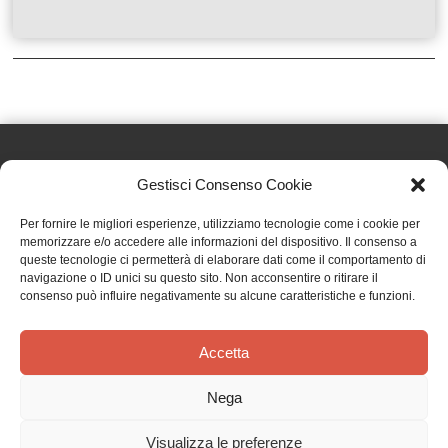
Gestisci Consenso Cookie
Effatà Editrice di Pellegrino Paolo SAS
Per fornire le migliori esperienze, utilizziamo tecnologie come i cookie per
C.F. e P.IVA 09655250018
memorizzare e/o accedere alle informazioni del dispositivo. Il consenso a
queste tecnologie ci permetterà di elaborare dati come il comportamento di
Via Tre Denti, 1 - 10060 Cantalupa (TO)
navigazione o ID unici su questo sito. Non acconsentire o ritirare il
Telefono: (+39) 0121 353452 - Fax: (+39) 0121 353839
consenso può influire negativamente su alcune caratteristiche e funzioni.
info@effata.it
Accetta
Copyright © 2026 •
Effatà Editrice
Nega
PRIVACY POLICY
•
COOKIE POLICY
•
TERMINI E CONDIZIONI
•
SPEDIZIONI
•
AIUTI E
CONTRIBUTI PUBBLICI
•
CREDITS
Visualizza le preferenze