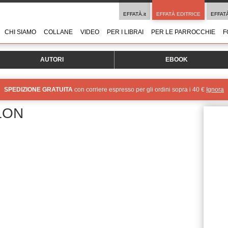
EFFATÀ.it
EFFATÀ EDITRICE
EFFAT
CHI SIAMO
COLLANE
VIDEO
PER I LIBRAI
PER LE PARROCCHIE
F
AUTORI
EBOOK
SPEDIZIONE GRATUITA
con corriere espresso per gli ordini sopra i 40 €
Ignora
LON