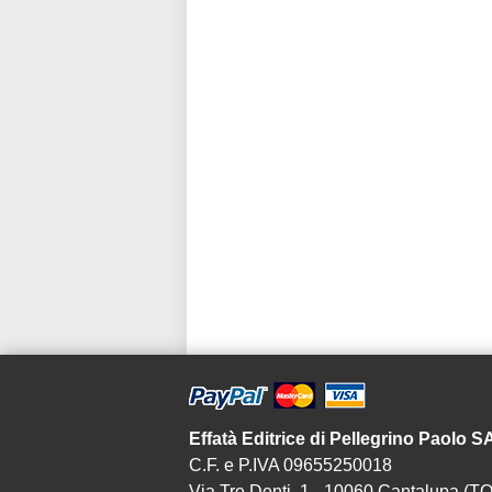
Effatà Editrice di Pellegrino Paolo 
C.F. e P.IVA 09655250018
Via Tre Denti, 1 - 10060 Cantalupa (TO