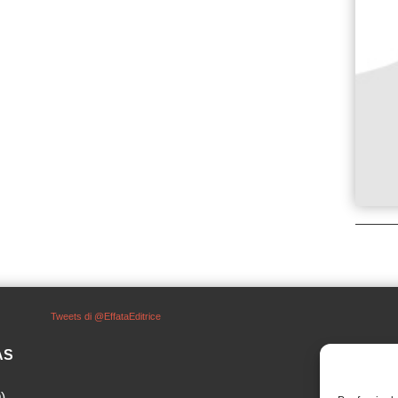
Tweets di @EffataEditrice
SAS
)