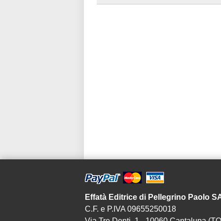
Effatà Editrice di Pellegrino Paolo 
C.F. e P.IVA 09655250018
Via Tre Denti, 1 - 10060 Cantalupa (TO