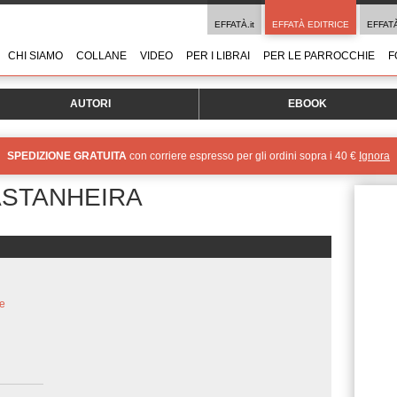
EFFATÀ.it
EFFATÀ EDITRICE
EFFAT
CHI SIAMO
COLLANE
VIDEO
PER I LIBRAI
PER LE PARROCCHIE
F
AUTORI
EBOOK
SPEDIZIONE GRATUITA
con corriere espresso per gli ordini sopra i 40 €
Ignora
ASTANHEIRA
 e