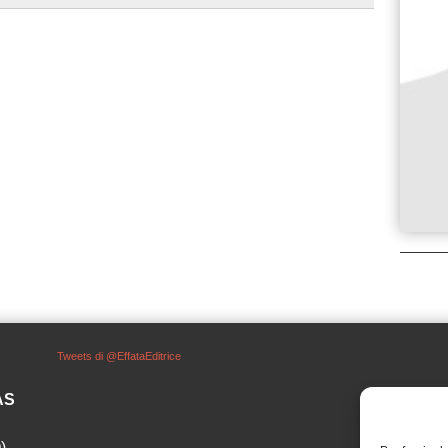
Tweets di @EffataEditrice
SAS
)