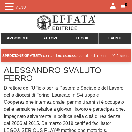
0
MENU
ARGOMENTI
AUTORI
EBOOK
EVENTI
SPEDIZIONE GRATUITA
con corriere espresso per gli ordini sopra i 40 €
Ignora
ALESSANDRO SVALUTO
FERRO
Direttore dell’Ufficio per la Pastorale Sociale e del Lavoro
della diocesi di Torino. Laureato in Sviluppo e
Cooperazione internazionale, per molti anni si è occupato
delle tematiche relative a giovani, lavoro e partecipazione.
Impegnato attivamente in politica nella città di residenza
dal 2006 al 2015. Da marzo 2019 certified facilitator
LEGO® SERIOUS PLAY® method and materials.