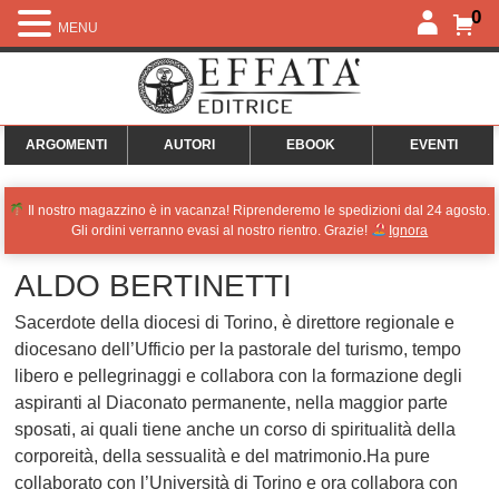
0
MENU
ARGOMENTI
AUTORI
EBOOK
EVENTI
Il nostro magazzino è in vacanza! Riprenderemo le spedizioni dal 24 agosto.
Gli ordini verranno evasi al nostro rientro. Grazie!
Ignora
ALDO BERTINETTI
Sacerdote della diocesi di Torino, è direttore regionale e
diocesano dell’Ufficio per la pastorale del turismo, tempo
libero e pellegrinaggi e collabora con la formazione degli
aspiranti al Diaconato permanente, nella maggior parte
sposati, ai quali tiene anche un corso di spiritualità della
corporeità, della sessualità e del matrimonio.Ha pure
collaborato con l’Università di Torino e ora collabora con