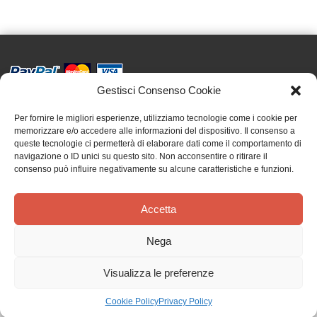
Gestisci Consenso Cookie
Effatà Editrice di Pellegrino Paolo SAS
C.F. e P.IVA 09655250018
Per fornire le migliori esperienze, utilizziamo tecnologie come i cookie per
memorizzare e/o accedere alle informazioni del dispositivo. Il consenso a
Via Tre Denti, 1 - 10060 Cantalupa (TO)
queste tecnologie ci permetterà di elaborare dati come il comportamento di
Telefono: (+39) 0121 353452 - Fax: (+39) 0121 353839
navigazione o ID unici su questo sito. Non acconsentire o ritirare il
info@effata.it
consenso può influire negativamente su alcune caratteristiche e funzioni.
Accetta
Copyright © 2026 •
Effatà Editrice
PRIVACY POLICY
•
COOKIE POLICY
•
TERMINI E CONDIZIONI
•
SPEDIZIONI
•
AIUTI E
Nega
CONTRIBUTI PUBBLICI
•
CREDITS
Visualizza le preferenze
Il nostro magazzino è in vacanza! Riprenderemo le spedizioni dal 24 agosto.
Gli ordini verranno evasi al nostro rientro. Grazie!
Ignora
Cookie Policy
Privacy Policy