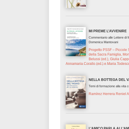
MI PREME L’AVVENIRE
Commentario alle Lettere di 
Domenica Mantovani
Progetto PSSF – Piccole 
della Sacra Famiglia, Mo
Belussi (ed.), Giulia Capp
Annamaria Corallo (ed.) e Maria Todesco
NELLA BOTTEGA DEL V
Temi di formazione alla vita 
Ramírez Herrera Reniel A
L’AMICO PARLA ALL’A