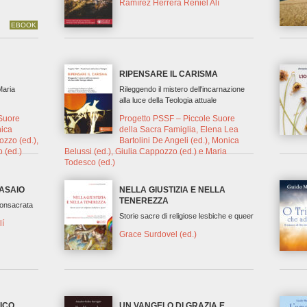
Ramírez Herrera Reniel Alí
EBOOK
RIPENSARE IL CARISMA
Maria
Rileggendo il mistero dell'incarnazione
alla luce della Teologia attuale
Suore
Progetto PSSF – Piccole Suore
nica
della Sacra Famiglia, Elena Lea
ozzo (ed.),
Bartolini De Angeli (ed.), Monica
 (ed.)
Belussi (ed.), Giulia Cappozzo (ed.) e Maria
Todesco (ed.)
ASAIO
NELLA GIUSTIZIA E NELLA
TENEREZZA
consacrata
Storie sacre di religiose lesbiche e queer
lí
Grace Surdovel (ed.)
MICO
UN VANGELO DI GRAZIA E