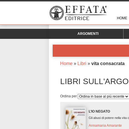
HOME
ARGOMENTI
Home
»
Libri
»
vita consacrata
LIBRI SULL'ARG
Ordina per
L’IO NEGATO
Gli abusi di potere nella vita
Annamaria Amarante