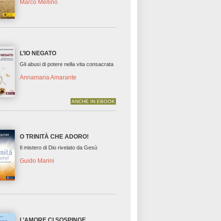
Marco Mellino
L’IO NEGATO
Gli abusi di potere nella vita consacrata
Annamaria Amarante
ANCHE IN EBOOK
O TRINITÀ CHE ADORO!
Il mistero di Dio rivelato da Gesù
Guido Marini
L’AMORE CI SOSPINGE