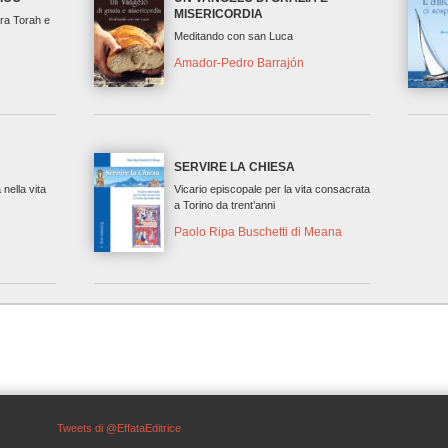
MISERICORDIA
tra Torah e
Meditando con san Luca
Amador-Pedro Barrajón
SERVIRE LA CHIESA
 nella vita
Vicario episcopale per la vita consacrata
a Torino da trent’anni
Paolo Ripa Buschetti di Meana
Tweets di @EffataEditrice