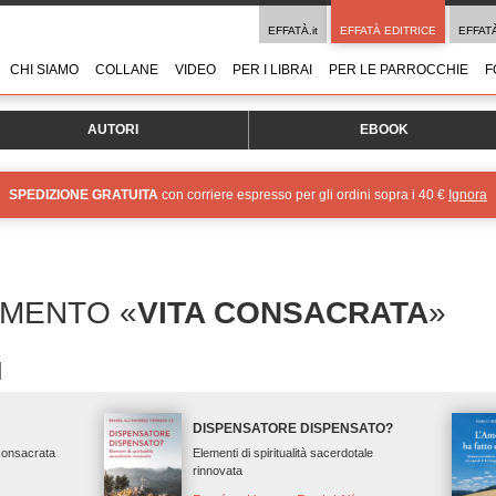
EFFATÀ.it
EFFATÀ EDITRICE
EFFAT
CHI SIAMO
COLLANE
VIDEO
PER I LIBRAI
PER LE PARROCCHIE
F
AUTORI
EBOOK
SPEDIZIONE GRATUITA
con corriere espresso per gli ordini sopra i 40 €
Ignora
OMENTO «
VITA CONSACRATA
»
DISPENSATORE DISPENSATO?
 consacrata
Elementi di spiritualità sacerdotale
rinnovata