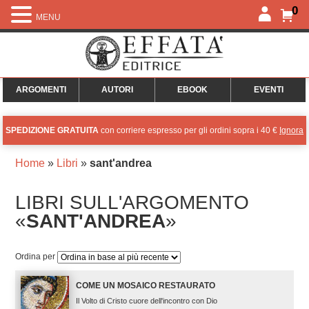
0
MENU
ARGOMENTI
AUTORI
EBOOK
EVENTI
SPEDIZIONE GRATUITA
con corriere espresso per gli ordini sopra i 40 €
Ignora
Home
»
Libri
»
sant'andrea
LIBRI SULL'ARGOMENTO
«
SANT'ANDREA
»
Ordina per
COME UN MOSAICO RESTAURATO
Il Volto di Cristo cuore dell'incontro con Dio