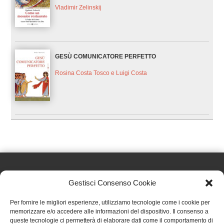
Vladimir Zelinskij
GESÙ COMUNICATORE PERFETTO
Rosina Costa Tosco e Luigi Costa
Gestisci Consenso Cookie
Effatà Editrice di Pellegrino Paolo SAS
Per fornire le migliori esperienze, utilizziamo tecnologie come i cookie per
C.F. e P.IVA 09655250018
memorizzare e/o accedere alle informazioni del dispositivo. Il consenso a
queste tecnologie ci permetterà di elaborare dati come il comportamento di
Via Tre Denti, 1 - 10060 Cantalupa (TO)