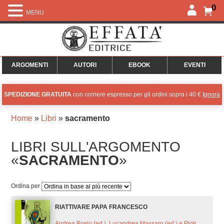
0
MENU
ARGOMENTI
AUTORI
EBOOK
EVENTI
SPEDIZIONE GRATUITA
con corriere espresso per gli ordini sopra i 40 €
Ignora
Home
»
Libri
»
sacramento
LIBRI SULL'ARGOMENTO
«
SACRAMENTO
»
Ordina per
RIATTIVARE PAPA FRANCESCO
Andrea Bosio (ed.), Lucandrea Massaro (ed.) e Piotr