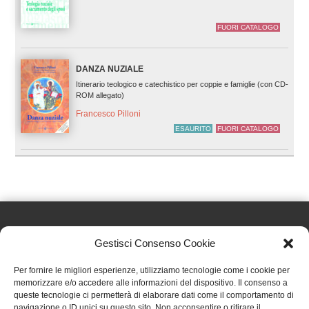
FUORI CATALOGO
DANZA NUZIALE
Itinerario teologico e catechistico per coppie e famiglie (con CD-
ROM allegato)
Francesco Pilloni
ESAURITO
FUORI CATALOGO
Gestisci Consenso Cookie
Effatà Editrice di Pellegrino Paolo SAS
Per fornire le migliori esperienze, utilizziamo tecnologie come i cookie per
C.F. e P.IVA 09655250018
memorizzare e/o accedere alle informazioni del dispositivo. Il consenso a
queste tecnologie ci permetterà di elaborare dati come il comportamento di
Via Tre Denti, 1 - 10060 Cantalupa (TO)
navigazione o ID unici su questo sito. Non acconsentire o ritirare il