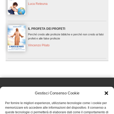
Luca Reteuna
IL PROFETA DEI PROFETI
Perché credo alle profezie bibliche e perché non credo ai falsi
profeti e alle false profezie
Vincenzo Pilato
Gestisci Consenso Cookie
Effatà Editrice di Pellegrino Paolo SAS
Per fornire le migliori esperienze, utilizziamo tecnologie come i cookie per
C.F. e P.IVA 09655250018
memorizzare e/o accedere alle informazioni del dispositivo. Il consenso a
queste tecnologie ci permetterà di elaborare dati come il comportamento di
Via Tre Denti, 1 - 10060 Cantalupa (TO)