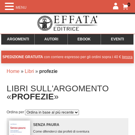
0
MENU
ARGOMENTI
AUTORI
EBOOK
EVENTI
SPEDIZIONE GRATUITA
con corriere espresso per gli ordini sopra i 40 €
Ignora
Home
»
Libri
»
profezie
LIBRI SULL'ARGOMENTO
«
PROFEZIE
»
Ordina per
SENZA PAURA
Come difenderci dai profeti di sventura