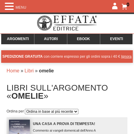
0
MENU
ARGOMENTI
AUTORI
EBOOK
EVENTI
SPEDIZIONE GRATUITA
con corriere espresso per gli ordini sopra i 40 €
Ignora
Home
»
Libri
»
omelie
LIBRI SULL'ARGOMENTO
«
OMELIE
»
Ordina per
UNA CASA A PROVA DI TEMPESTA!
Commento ai vangeli domenicali dell'Anno A