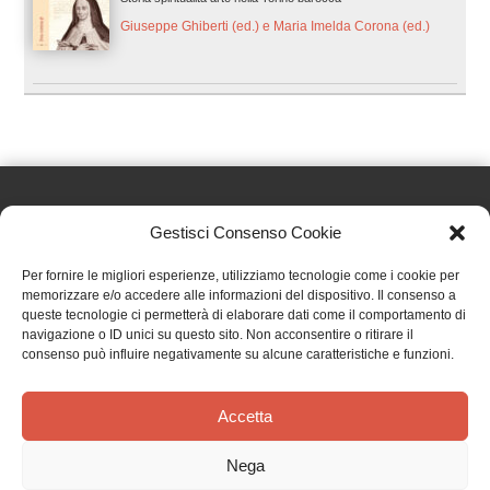
Giuseppe Ghiberti (ed.) e Maria Imelda Corona (ed.)
Gestisci Consenso Cookie
Effatà Editrice di Pellegrino Paolo SAS
Per fornire le migliori esperienze, utilizziamo tecnologie come i cookie per
C.F. e P.IVA 09655250018
memorizzare e/o accedere alle informazioni del dispositivo. Il consenso a
queste tecnologie ci permetterà di elaborare dati come il comportamento di
Via Tre Denti, 1 - 10060 Cantalupa (TO)
navigazione o ID unici su questo sito. Non acconsentire o ritirare il
Telefono: (+39) 0121 353452 - Fax: (+39) 0121 353839
consenso può influire negativamente su alcune caratteristiche e funzioni.
info@effata.it
Accetta
Copyright © 2026 •
Effatà Editrice
Nega
PRIVACY POLICY
•
COOKIE POLICY
•
TERMINI E CONDIZIONI
•
SPEDIZIONI
•
AIUTI E