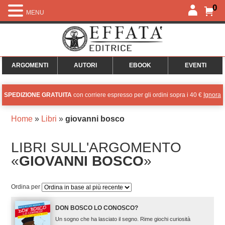
0
MENU
ARGOMENTI
AUTORI
EBOOK
EVENTI
SPEDIZIONE GRATUITA
con corriere espresso per gli ordini sopra i 40 €
Ignora
Home
»
Libri
»
giovanni bosco
LIBRI SULL'ARGOMENTO
«
GIOVANNI BOSCO
»
Ordina per
DON BOSCO LO CONOSCO?
Un sogno che ha lasciato il segno. Rime giochi curiosità