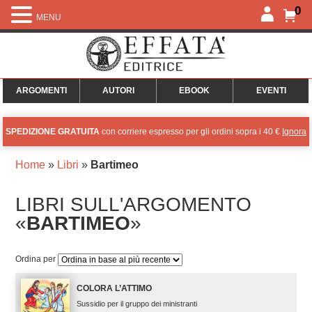
0
MENU
ARGOMENTI
AUTORI
EBOOK
EVENTI
SPEDIZIONE GRATUITA
con corriere espresso per gli ordini sopra i 40 €
Ignora
Home
»
Libri
»
Bartimeo
LIBRI SULL'ARGOMENTO
«
BARTIMEO
»
Ordina per
COLORA L’ATTIMO
Sussidio per il gruppo dei ministranti