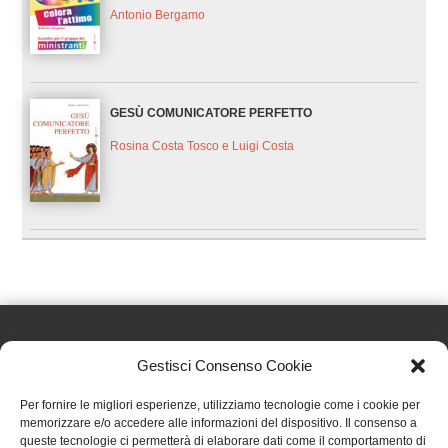
Antonio Bergamo
GESÙ COMUNICATORE PERFETTO
Rosina Costa Tosco e Luigi Costa
Gestisci Consenso Cookie
Effatà Editrice di Pellegrino Paolo SAS
Per fornire le migliori esperienze, utilizziamo tecnologie come i cookie per
C.F. e P.IVA 09655250018
memorizzare e/o accedere alle informazioni del dispositivo. Il consenso a
queste tecnologie ci permetterà di elaborare dati come il comportamento di
Via Tre Denti, 1 - 10060 Cantalupa (TO)