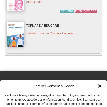
Alda Barella
ESAURITO
FUORI CATALOGO
TORNARE A EDUCARE
Claudio Torrero e Cristiana Cattaneo
Gestisci Consenso Cookie
Effatà Editrice di Pellegrino Paolo SAS
Per fornire le migliori esperienze, utilizziamo tecnologie come i cookie per
C.F. e P.IVA 09655250018
memorizzare e/o accedere alle informazioni del dispositivo. Il consenso a
queste tecnologie ci permetterà di elaborare dati come il comportamento di
Via Tre Denti, 1 - 10060 Cantalupa (TO)