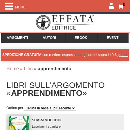
0
MENU
ARGOMENTI
AUTORI
EBOOK
EVENTI
SPEDIZIONE GRATUITA
con corriere espresso per gli ordini sopra i 40 €
Ignora
Home
»
Libri
»
apprendimento
LIBRI SULL'ARGOMENTO
«
APPRENDIMENTO
»
Ordina per
SCARANOCCHIO
Lasciatemi sbagliare!