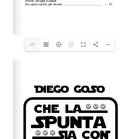
1/3
Please wait while flipbook is loading. For more related
info, FAQs and issues please refer to
dFlip 3D Flipbook
Wordpress Help
documentation.