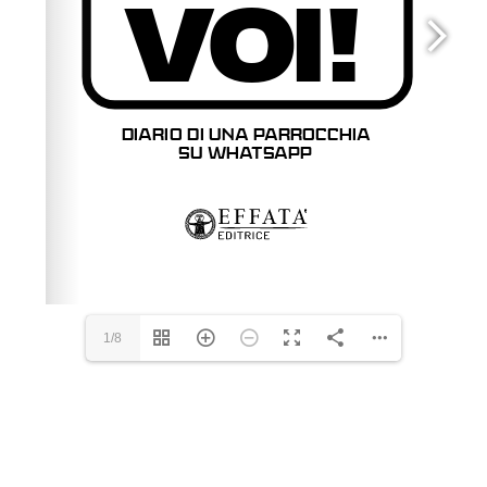
1/8
Please wait while flipbook is loading. For more related
info, FAQs and issues please refer to
dFlip 3D Flipbook
Wordpress Help
documentation.