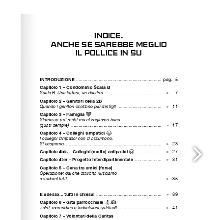
Please wait while flipbook is loading. For more related
info, FAQs and issues please refer to
dFlip 3D Flipbook
Wordpress Help
documentation.