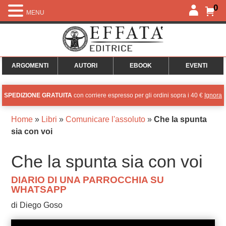
0
MENU
ARGOMENTI
AUTORI
EBOOK
EVENTI
SPEDIZIONE GRATUITA
con corriere espresso per gli ordini sopra i 40 €
Ignora
Home
»
Libri
»
Comunicare l'assoluto
»
Che la spunta
sia con voi
Che la spunta sia con voi
DIARIO DI UNA PARROCCHIA SU
WHATSAPP
di Diego Goso