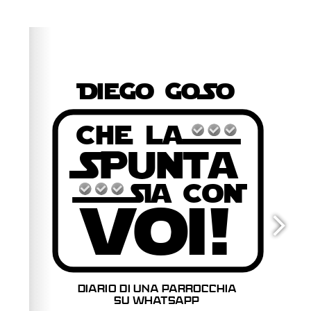
Please wait while flipbook is loading. For more related
info, FAQs and issues please refer to
dFlip 3D Flipbook
Wordpress Help
documentation.