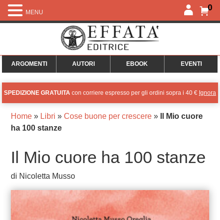
0
MENU
ARGOMENTI
AUTORI
EBOOK
EVENTI
SPEDIZIONE GRATUITA
con corriere espresso per gli ordini sopra i 40 €
Ignora
Home
»
Libri
»
Cose buone per crescere
»
Il Mio cuore
ha 100 stanze
Il Mio cuore ha 100 stanze
di Nicoletta Musso