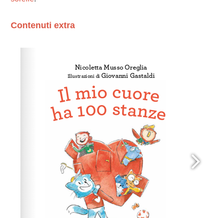
Contenuti extra
Please wait while flipbook is loading. For more related
info, FAQs and issues please refer to
dFlip 3D Flipbook
Wordpress Help
documentation.