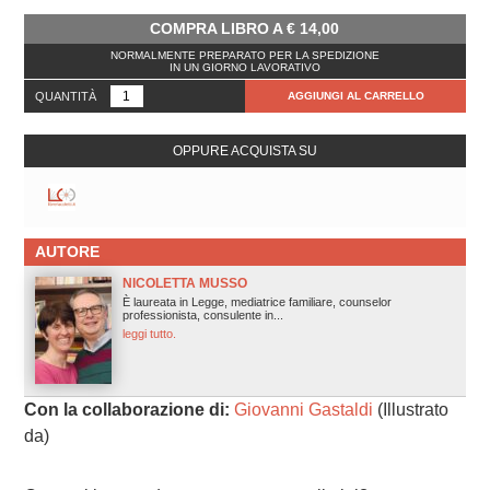
COMPRA LIBRO A
€
14,00
NORMALMENTE PREPARATO PER LA SPEDIZIONE
IN UN GIORNO LAVORATIVO
QUANTITÀ
AGGIUNGI AL CARRELLO
OPPURE ACQUISTA SU
AUTORE
NICOLETTA MUSSO
È laureata in Legge, mediatrice familiare, counselor
professionista, consulente in...
leggi tutto.
Con la collaborazione di:
Giovanni Gastaldi
(Illustrato
da)