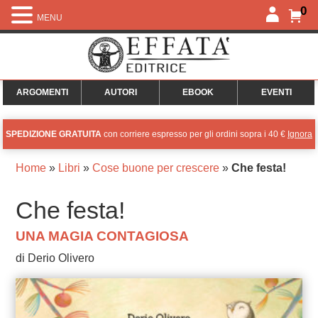
0
MENU
ARGOMENTI
AUTORI
EBOOK
EVENTI
SPEDIZIONE GRATUITA
con corriere espresso per gli ordini sopra i 40 €
Ignora
Home
»
Libri
»
Cose buone per crescere
»
Che festa!
Che festa!
UNA MAGIA CONTAGIOSA
di Derio Olivero