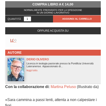
COMPRA LIBRO A
€
14,00
NORMALMENTE PREPARATO PER LA SPEDIZIONE
IN UN GIORNO LAVORATIVO
QUANTITÀ
AGGIUNGI AL CARRELLO
OPPURE ACQUISTA SU
AUTORE
DERIO OLIVERO
Licenza in teologia pastorale presso la Pontificia Università
Lateranense. Appassionato di...
leggi tutto.
Con la collaborazione di:
Martina Peluso
(Illustrato da)
«Sara cammina a passi lenti, attenta a non calpestare i
fiori.