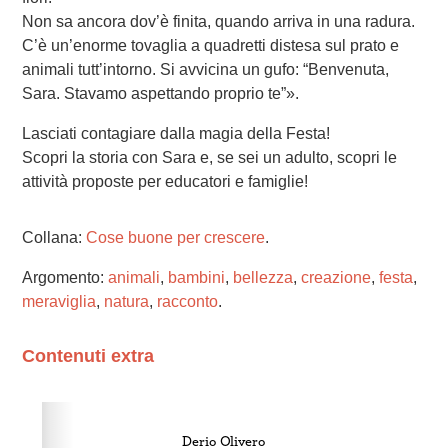
Non sa ancora dov’è finita, quando arriva in una radura.
C’è un’enorme tovaglia a quadretti distesa sul prato e
animali tutt’intorno. Si avvicina un gufo: “Benvenuta,
Sara. Stavamo aspettando proprio te”».
Lasciati contagiare dalla magia della Festa!
Scopri la storia con Sara e, se sei un adulto, scopri le
attività proposte per educatori e famiglie!
Collana:
Cose buone per crescere
.
Argomento:
animali
,
bambini
,
bellezza
,
creazione
,
festa
,
meraviglia
,
natura
,
racconto
.
Contenuti extra
Please wait while flipbook is loading. For more related
info, FAQs and issues please refer to
dFlip 3D Flipbook
Wordpress Help
documentation.