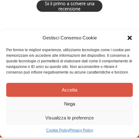
Sii il primo a scrivere una
recensione
Gestisci Consenso Cookie
Per fornire le migliori esperienze, utilizziamo tecnologie come i cookie per
memorizzare e/o accedere alle informazioni del dispositivo. Il consenso a
queste tecnologie ci permetterà di elaborare dati come il comportamento di
navigazione o ID unici su questo sito. Non acconsentire o ritirare il
consenso può influire negativamente su alcune caratteristiche e funzioni.
Effatà Editrice di Pellegrino Paolo SAS
C.F. e P.IVA 09655250018
Accetta
Via Tre Denti, 1 - 10060 Cantalupa (TO)
Nega
Telefono: (+39) 0121 353452 - Fax: (+39) 0121 353839
info@effata.it
Visualizza le preferenze
Cookie Policy
Privacy Policy
Copyright © 2026 •
Effatà Editrice