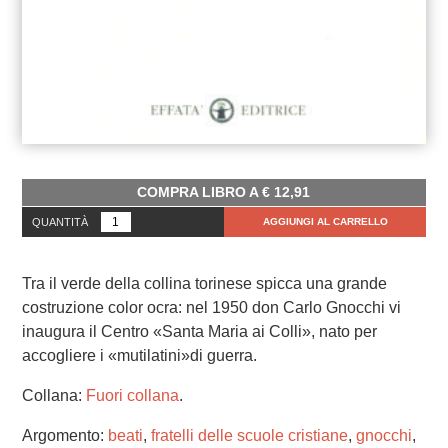
COMPRA LIBRO A
€
12,91
QUANTITÀ
AGGIUNGI AL CARRELLO
Tra il verde della collina torinese spicca una grande
costruzione color ocra: nel 1950 don Carlo Gnocchi vi
inaugura il Centro «Santa Maria ai Colli», nato per
accogliere i «mutilatini»di guerra.
Collana:
Fuori collana
.
Argomento:
beati
,
fratelli delle scuole cristiane
,
gnocchi
,