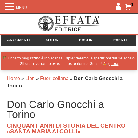
0
MENU
ARGOMENTI
AUTORI
EBOOK
EVENTI
Il nostro magazzino è in vacanza! Riprenderemo le spedizioni dal 24 agosto.
Gli ordini verranno evasi al nostro rientro. Grazie!
Ignora
Home
»
Libri
»
Fuori collana
»
Don Carlo Gnocchi a
Torino
Don Carlo Gnocchi a
Torino
CINQUANT’ANNI DI STORIA DEL CENTRO
«SANTA MARIA AI COLLI»