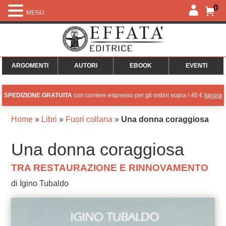
0
MENU
ARGOMENTI
AUTORI
EBOOK
EVENTI
SPEDIZIONE GRATUITA
con corriere espresso per gli ordini sopra i 40 €
Ignora
Home
»
Libri
»
Fuori collana
»
Una donna coraggiosa
Una donna coraggiosa
TRA RESTAURAZIONE E RINNOVAMENTO
di Igino Tubaldo