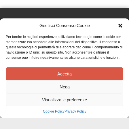
Gestisci Consenso Cookie
Effatà Editrice di Pellegrino Paolo SAS
Per fornire le migliori esperienze, utilizziamo tecnologie come i cookie per
C.F. e P.IVA 09655250018
memorizzare e/o accedere alle informazioni del dispositivo. Il consenso a
queste tecnologie ci permetterà di elaborare dati come il comportamento di
Via Tre Denti, 1 - 10060 Cantalupa (TO)
navigazione o ID unici su questo sito. Non acconsentire o ritirare il
Telefono: (+39) 0121 353452 - Fax: (+39) 0121 353839
consenso può influire negativamente su alcune caratteristiche e funzioni.
info@effata.it
Accetta
Copyright © 2026 •
Effatà Editrice
Nega
PRIVACY POLICY
•
COOKIE POLICY
•
TERMINI E CONDIZIONI
•
SPEDIZIONI
•
AIUTI E
CONTRIBUTI PUBBLICI
•
CREDITS
Visualizza le preferenze
SPEDIZIONE GRATUITA
con corriere espresso per gli ordini sopra i 40 €
Ignora
Cookie Policy
Privacy Policy