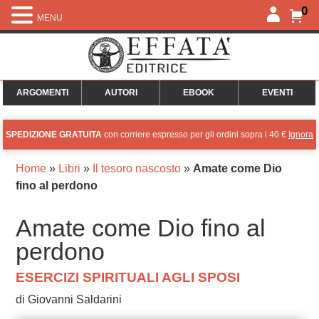
0
MENU
ARGOMENTI
AUTORI
EBOOK
EVENTI
SPEDIZIONE GRATUITA
con corriere espresso per gli ordini sopra i 40 €
Ignora
Home
»
Libri
»
Il tesoro nascosto
»
Amate come Dio
fino al perdono
Amate come Dio fino al
perdono
ESERCIZI SPIRITUALI AGLI SPOSI
di Giovanni Saldarini