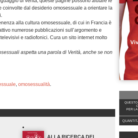
nguaggio di verità, queste pagine possono aiutare le
 coinvolte dal desiderio omosessuale a orientare la
i.
enenza alla cultura omosessuale, di cui in Francia è
attivo numerose pubblicazioni sull’argomento e
elevisivi e radiofonici. Cura un sito internet molto
sessuali aspetta una parola di Verità, anche se non
essuale
,
omosessualità
.
QUESTO 
C
PER LA
QUANTIT
ALLA RICERCA DEL