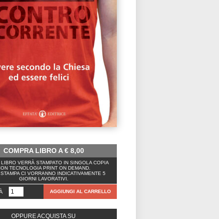
COMPRA LIBRO A
€
8,00
LIBRO VERRÀ STAMPATO IN SINGOLA COPIA
ON TECNOLOGIA PRINT ON DEMAND.
 STAMPA CI VORRANNO INDICATIVAMENTE 5
GIORNI LAVORATIVI.
À
AGGIUNGI AL CARRELLO
OPPURE ACQUISTA SU