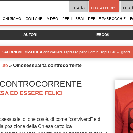
EFFATÀ.it
EFFATÀ EDITRICE
EFFAT
CHI SIAMO
COLLANE
VIDEO
PER I LIBRAI
PER LE PARROCCHIE
F
AUTORI
EBOOK
SPEDIZIONE GRATUITA
con corriere espresso per gli ordini sopra i 40 €
Ignora
luto
»
Omosessualità controcorrente
 CONTROCORRENTE
SA ED ESSERE FELICI
sessuale, di che cos’è, di come “conviverci” e di
a posizione della Chiesa cattolica