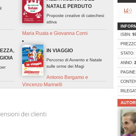
NATALE PERDUTO
l
Proposte creative di catechesi
attiva
INFOR
Maria Ruata e Giovanna Corni
ISBN:
9
PREZZO
REZZA,
IN VIAGGIO
STATO:
GIOIA
Percorso di Avvento e Natale
ANNO:
sulle orme dei Magi
per
PAGINE
Antonio Bergamo e
CONTEN
Vincenzo Marinelli
RILEGA
AUTOR
ensioni dei clienti