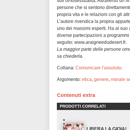
sull’omosessualità. Attraverso un li
persone che si sentono direttamente
propria vita e le relazioni con gli altr
L’autore rivendica la propria appart
uno dei massimi esperti. Ha al suo 
diverse partecipazioni a programmi t
seguito: www.araigneedudesert.fr.
La maggior parte delle persone omo
sa chiederla
.
Collana:
Comunicare l'assoluto
.
Argomento:
etica
,
genere
,
morale s
Contenuti extra
PRODOTTI CORRELATI
LIBERA LA GIOIA!