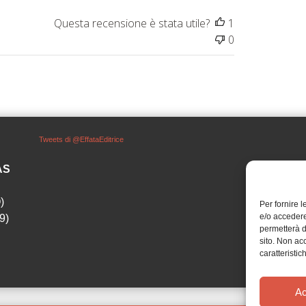
Questa recensione è stata utile?
1
0
Tweets di @EffataEditrice
SAS
)
Per fornire 
e/o accedere
9)
permetterà d
sito. Non ac
caratteristic
Ac