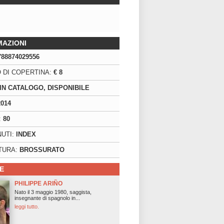
MAZIONI
788874029556
 DI COPERTINA:
€ 8
IN CATALOGO, DISPONIBILE
2014
:
80
UTI:
INDEX
TURA:
BROSSURATO
E
PHILIPPE ARIÑO
Nato il 3 maggio 1980, saggista,
insegnante di spagnolo in...
leggi tutto.