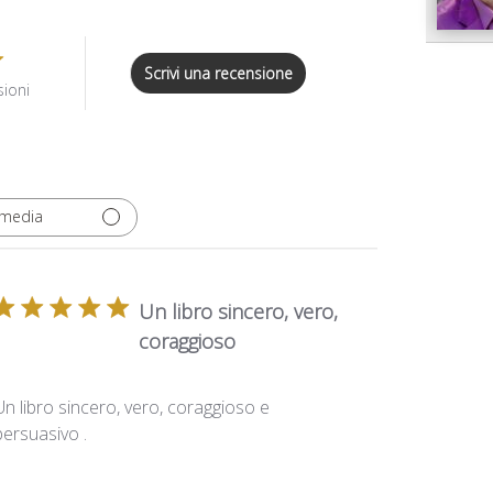
Scrivi una recensione
sioni
 media
Un libro sincero, vero,
coraggioso
Un libro sincero, vero, coraggioso e
persuasivo .