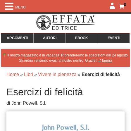
0
MENU
ARGOMENTI
AUTORI
EBOOK
EVENTI
Il nostro magazzino è in vacanza! Riprenderemo le spedizioni dal 24 agosto.
Gli ordini verranno evasi al nostro rientro. Grazie!
Ignora
Home
»
Libri
»
Vivere in pienezza
»
Esercizi di felicità
Esercizi di felicità
di John Powell, S.I.