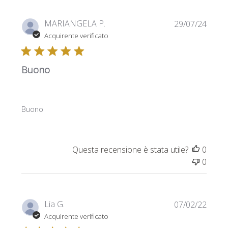
Data
MARIANGELA P.
29/07/24
di
Acquirente verificato
pubbl
Buono
Buono
Questa recensione è stata utile?
0
0
Data
Lia G.
07/02/22
di
Acquirente verificato
pubbl