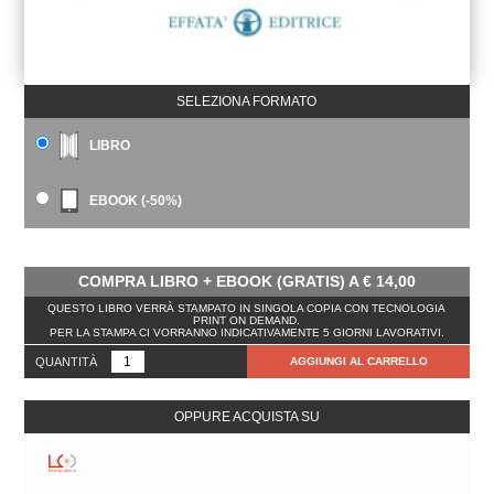
SELEZIONA FORMATO
LIBRO
EBOOK (-50%)
COMPRA LIBRO + EBOOK (GRATIS) A
€
14,00
QUESTO LIBRO VERRÀ STAMPATO IN SINGOLA COPIA CON TECNOLOGIA
PRINT ON DEMAND.
PER LA STAMPA CI VORRANNO INDICATIVAMENTE 5 GIORNI LAVORATIVI.
QUANTITÀ
AGGIUNGI AL CARRELLO
OPPURE ACQUISTA SU