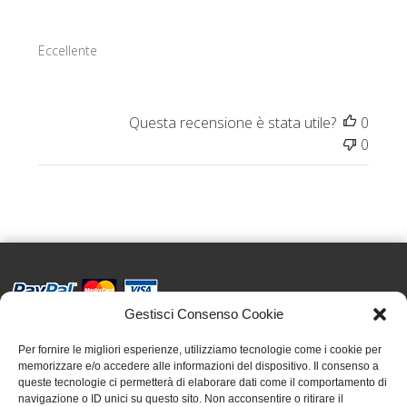
Eccellente
Questa recensione è stata utile?
0
0
Gestisci Consenso Cookie
Effatà Editrice di Pellegrino Paolo SAS
C.F. e P.IVA 09655250018
Per fornire le migliori esperienze, utilizziamo tecnologie come i cookie per
memorizzare e/o accedere alle informazioni del dispositivo. Il consenso a
Via Tre Denti, 1 - 10060 Cantalupa (TO)
queste tecnologie ci permetterà di elaborare dati come il comportamento di
Telefono: (+39) 0121 353452 - Fax: (+39) 0121 353839
navigazione o ID unici su questo sito. Non acconsentire o ritirare il