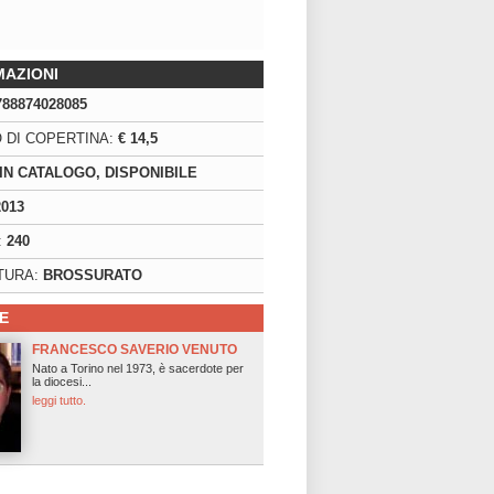
MAZIONI
788874028085
 DI COPERTINA:
€ 14,5
IN CATALOGO, DISPONIBILE
2013
:
240
TURA:
BROSSURATO
E
FRANCESCO SAVERIO VENUTO
Nato a Torino nel 1973, è sacerdote per
la diocesi...
leggi tutto.