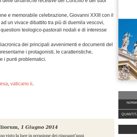
delle dinamiche recettive del Concilio e dei suoi
nne e memorabile celebrazione, Giovanni XXIII con il
 ad un vivace dibattito tra più di duemila vescovi,
uestioni teologico-pastorali nodali e di interesse
diacronica dei principali avvenimenti e documenti del
esentarne i protagonisti, le caratteristiche,
e e i punti problematici.
iesa
,
vaticano ii
.
NORMA
QUANTIT
iliorum
,
1 Giugno 2014
o visto la luce in occasione dei cinquant’anni