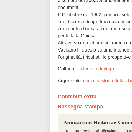
dicembre del 2005. Siamo nel pieno 
documenti.
L’11 ottobre del 1962, con una sole
suo discorso di apertura dava inizio
convenuti a Roma a confrontarsi su q
per tutta la Chiesa.
Attraverso una lettura sincronica e 
Vaticano II, questo volume intende pr
l’originalità, i risultati, le prospettiv
Collana:
La fede in dialogo
.
Argomento:
concilio
,
storia della ch
Contenuti extra
Rassegna stampa
Annuarium Historiae Conc
Tra le numerose pubblicazioni che hann