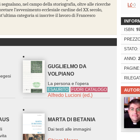
i segnalano, nel campo della storiografia, oltre alle ricerche
retare l’avvenimento ecclesiale cardine del XX secolo,
t’ultima categoria si inscrive il lavoro di Francesco
INFOR
ISBN:
9
PREZZO
STATO:
ANNO:
GUGLIELMO DA
PAGINE
VOLPIANO
segesi
RILEGA
La persona e l’opera
ESAURITO
FUORI CATALOGO
AUTOR
Alfredo Lucioni (ed.)
MAUS
MARTA DI BETANIA
li
Dai testi alle immagini
vita