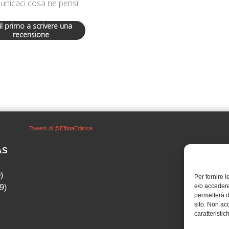
nicaci cosa ne pensi
 il primo a scrivere una
recensione
Tweets di @EffataEditrice
SAS
)
Per fornire 
e/o accedere
9)
permetterà d
sito. Non ac
caratteristic