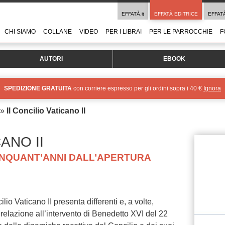
EFFATÀ.it
EFFATÀ EDITRICE
EFFAT
CHI SIAMO
COLLANE
VIDEO
PER I LIBRAI
PER LE PARROCCHIE
F
AUTORI
EBOOK
SPEDIZIONE GRATUITA
con corriere espresso per gli ordini sopra i 40 €
Ignora
»
Il Concilio Vaticano II
ANO II
CINQUANT’ANNI DALL’APERTURA
ilio Vaticano II presenta differenti e, a volte,
n relazione all’intervento di Benedetto XVI del 22