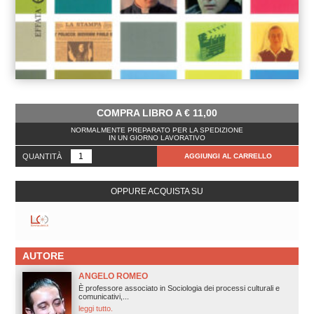
COMPRA LIBRO A
€
11,00
NORMALMENTE PREPARATO PER LA SPEDIZIONE
IN UN GIORNO LAVORATIVO
QUANTITÀ
AGGIUNGI AL CARRELLO
OPPURE ACQUISTA SU
AUTORE
ANGELO ROMEO
È professore associato in Sociologia dei processi culturali e
comunicativi,...
leggi tutto.