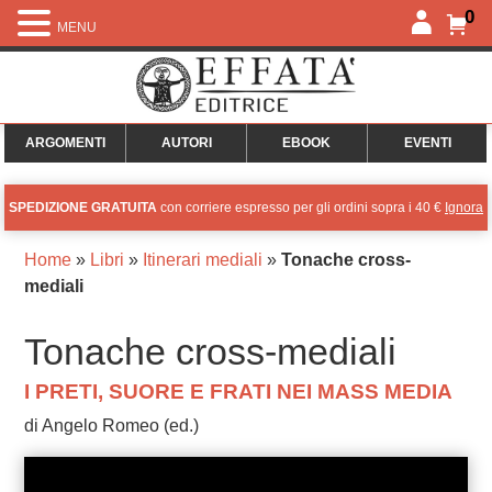
0
MENU
ARGOMENTI
AUTORI
EBOOK
EVENTI
SPEDIZIONE GRATUITA
con corriere espresso per gli ordini sopra i 40 €
Ignora
Home
»
Libri
»
Itinerari mediali
»
Tonache cross-
mediali
Tonache cross-mediali
I PRETI, SUORE E FRATI NEI MASS MEDIA
di Angelo Romeo (ed.)