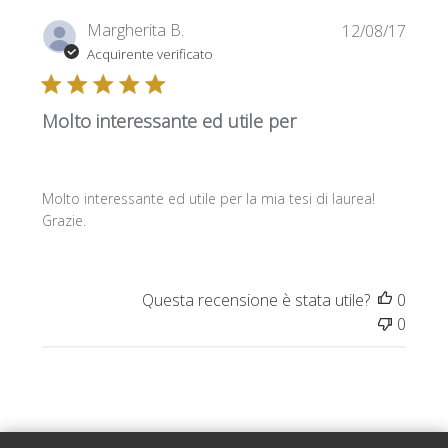
Data
Margherita B.
12/08/17
di
Acquirente verificato
pubbl
Molto interessante ed utile per
Molto interessante ed utile per la mia tesi di laurea!
Grazie.
Questa recensione è stata utile?
0
0