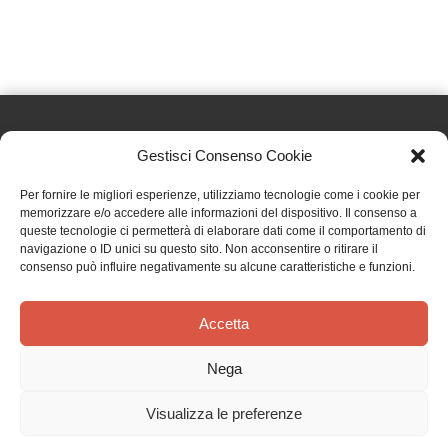
Gestisci Consenso Cookie
Effatà Editrice di Pellegrino Paolo SAS
Per fornire le migliori esperienze, utilizziamo tecnologie come i cookie per
C.F. e P.IVA 09655250018
memorizzare e/o accedere alle informazioni del dispositivo. Il consenso a
queste tecnologie ci permetterà di elaborare dati come il comportamento di
Via Tre Denti, 1 - 10060 Cantalupa (TO)
navigazione o ID unici su questo sito. Non acconsentire o ritirare il
Telefono: (+39) 0121 353452 - Fax: (+39) 0121 353839
consenso può influire negativamente su alcune caratteristiche e funzioni.
info@effata.it
Accetta
Copyright © 2026 •
Effatà Editrice
Nega
PRIVACY POLICY
•
COOKIE POLICY
•
TERMINI E CONDIZIONI
•
SPEDIZIONI
•
AIUTI E
CONTRIBUTI PUBBLICI
•
CREDITS
Visualizza le preferenze
SPEDIZIONE GRATUITA
con corriere espresso per gli ordini sopra i 40 €
Ignora