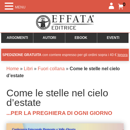
0
MENU
ARGOMENTI
AUTORI
EBOOK
EVENTI
SPEDIZIONE GRATUITA
con corriere espresso per gli ordini sopra i 40 €
Ignora
Home
»
Libri
»
Fuori collana
»
Come le stelle nel cielo
d’estate
Come le stelle nel cielo
d’estate
...PER LA PREGHIERA DI OGNI GIORNO