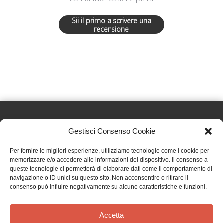
Sii il primo a scrivere una
recensione
Gestisci Consenso Cookie
Effatà Editrice di Pellegrino Paolo SAS
Per fornire le migliori esperienze, utilizziamo tecnologie come i cookie per
C.F. e P.IVA 09655250018
memorizzare e/o accedere alle informazioni del dispositivo. Il consenso a
queste tecnologie ci permetterà di elaborare dati come il comportamento di
Via Tre Denti, 1 - 10060 Cantalupa (TO)
navigazione o ID unici su questo sito. Non acconsentire o ritirare il
Telefono: (+39) 0121 353452 - Fax: (+39) 0121 353839
consenso può influire negativamente su alcune caratteristiche e funzioni.
info@effata.it
Accetta