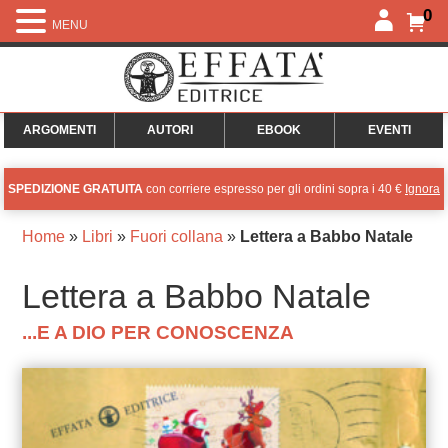
0
MENU
ARGOMENTI
AUTORI
EBOOK
EVENTI
SPEDIZIONE GRATUITA
con corriere espresso per gli ordini sopra i 40 €
Ignora
Home
»
Libri
»
Fuori collana
»
Lettera a Babbo Natale
Lettera a Babbo Natale
...E A DIO PER CONOSCENZA