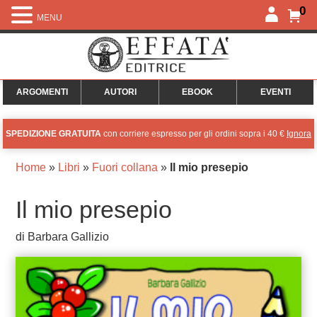
0
MENU
ARGOMENTI
AUTORI
EBOOK
EVENTI
SPEDIZIONE GRATUITA
con corriere espresso per gli ordini sopra i 40 €
Ignora
Home
»
Libri
»
Fuori collana
»
Il mio presepio
Il mio presepio
di Barbara Gallizio