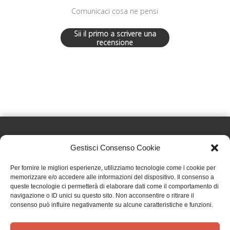
Comunicaci cosa ne pensi
Sii il primo a scrivere una
recensione
Gestisci Consenso Cookie
Effatà Editrice di Pellegrino Paolo SAS
Per fornire le migliori esperienze, utilizziamo tecnologie come i cookie per
C.F. e P.IVA 09655250018
memorizzare e/o accedere alle informazioni del dispositivo. Il consenso a
queste tecnologie ci permetterà di elaborare dati come il comportamento di
Via Tre Denti, 1 - 10060 Cantalupa (TO)
navigazione o ID unici su questo sito. Non acconsentire o ritirare il
Telefono: (+39) 0121 353452 - Fax: (+39) 0121 353839
consenso può influire negativamente su alcune caratteristiche e funzioni.
info@effata.it