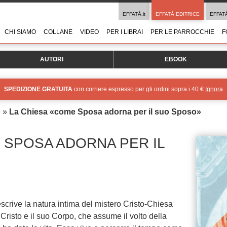
EFFATÀ.it
EFFATÀ EDITRICE
EFFAT
CHI SIAMO
COLLANE
VIDEO
PER I LIBRAI
PER LE PARROCCHIE
F
AUTORI
EBOOK
SPEDIZIONE GRATUITA
con corriere espresso per gli ordini sopra i 40 €
Ignora
e
»
La Chiesa «come Sposa adorna per il suo Sposo»
 SPOSA ADORNA PER IL
rive la natura intima del mistero Cristo-Chiesa
risto e il suo Corpo, che assume il volto della