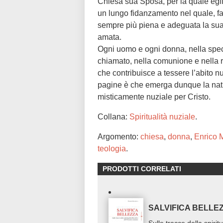
Chiesa sua Sposa, per la quale egli
un lungo fidanzamento nel quale, f
sempre più piena e adeguata la sua 
amata.
Ogni uomo e ogni donna, nella speci
chiamato, nella comunione e nella r
che contribuisce a tessere l’abito n
pagine è che emerga dunque la natura
misticamente nuziale per Cristo.
Collana:
Spiritualità nuziale
.
Argomento:
chiesa
,
donna
,
Enrico 
teologia
.
PRODOTTI CORRELATI
SALVIFICA BELLE