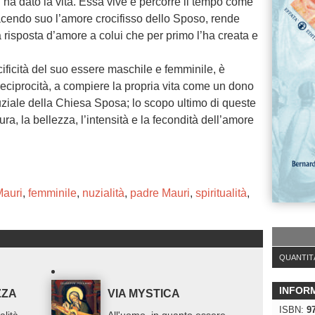
 ha dato la vita. Essa vive e percorre il tempo come
acendo suo l’amore crocifisso dello Sposo, rende
risposta d’amore a colui che per primo l’ha creata e
ficità del suo essere maschile e femminile, è
eciprocità, a compiere la propria vita come un dono
uziale della Chiesa Sposa; lo scopo ultimo di queste
, la bellezza, l’intensità e la fecondità dell’amore
Mauri
,
femminile
,
nuzialità
,
padre Mauri
,
spiritualità
,
QUANTIT
INFOR
ZZA
VIA MYSTICA
ISBN:
9