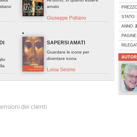
alità
All'uomo, in quanto essere
istiano
amato
PREZZO
STATO:
Giuseppe Pollano
ANNO:
PAGINE
DI
SAPERSI AMATI
RILEGA
Guardare le icone per
AUTOR
diventare icona
lio
lla
Luisa Sesino
ensioni dei clienti