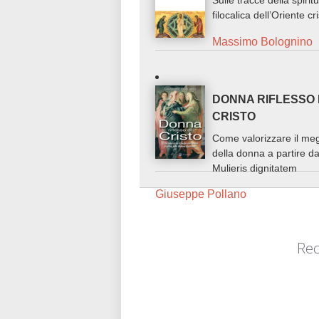
Sulle tracce della spiritu
filocalica dell’Oriente cr
Massimo Bolognino
DONNA RIFLESSO 
CRISTO
Come valorizzare il meg
della donna a partire da
Mulieris dignitatem
Giuseppe Pollano
Rec