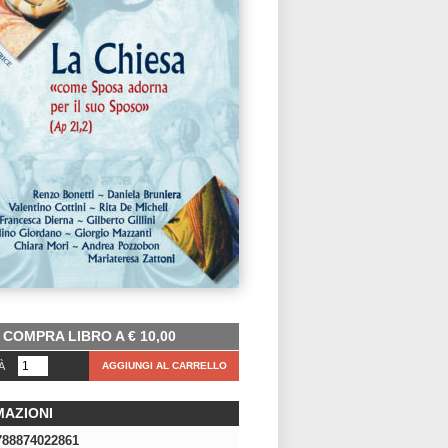
COMPRA LIBRO A
€
10,00
À
AGGIUNGI AL CARRELLO
MAZIONI
788874022861