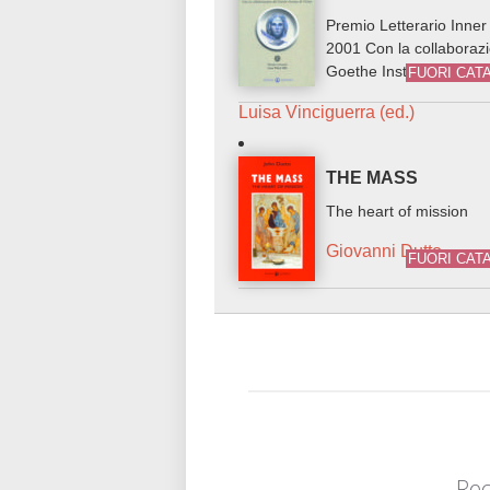
Premio Letterario Inne
2001 Con la collaboraz
Goethe Institut di Torin
FUORI CAT
Luisa Vinciguerra (ed.)
THE MASS
The heart of mission
Giovanni Dutto
FUORI CAT
Rec