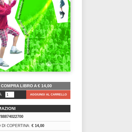
COMPRA LIBRO A
€
14,00
À
AGGIUNGI AL CARRELLO
MAZIONI
788874022700
 DI COPERTINA:
€ 14,00