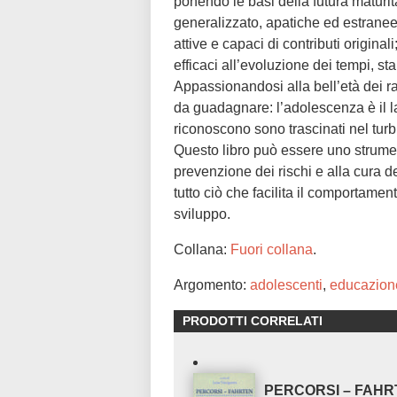
ponendo le basi della futura matur
generalizzato, apatiche ed estranee
attive e capaci di contributi origina
efficaci all’evoluzione dei tempi, s
Appassionandosi alla bell’età dei ra
da guadagnare: l’adolescenza è il l
riconoscono sono trascinati nel turb
Questo libro può essere uno strument
prevenzione dei rischi e alla cura d
tutto ciò che facilita il comportament
sviluppo.
Collana:
Fuori collana
.
Argomento:
adolescenti
,
educazion
PRODOTTI CORRELATI
PERCORSI – FAH