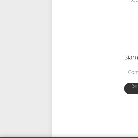
Siamo
Comu
Sii