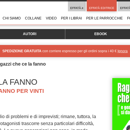
EFFATÀ.it
EFFATÀ EDITRICE
EFFAT
CHI SIAMO
COLLANE
VIDEO
PER I LIBRAI
PER LE PARROCCHIE
F
AUTORI
EBOOK
SPEDIZIONE GRATUITA
con corriere espresso per gli ordini sopra i 40 €
Ignora
gazzi che ce la fanno
LA FANNO
ANNO PER VINTI
 di problemi e di imprevisti; rimane, tuttora, la
otagonisti trascorre senza particolari difficoltà,