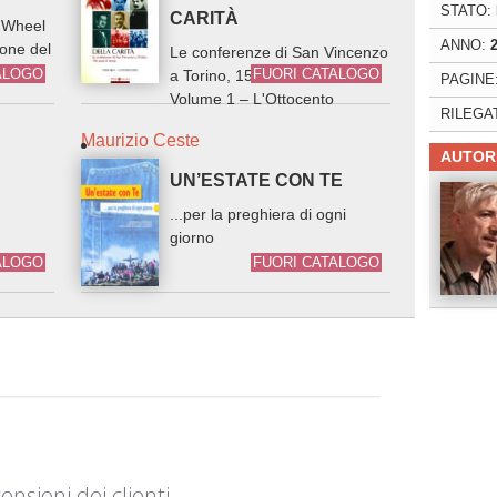
STATO:
CARITÀ
r Wheel
ANNO:
ione del
Le conferenze di San Vincenzo
o
ALOGO
FUORI CATALOGO
a Torino, 150 anni di storia.
PAGINE
Volume 1 – L'Ottocento
RILEGA
Maurizio Ceste
AUTOR
UN’ESTATE CON TE
...per la preghiera di ogni
giorno
ALOGO
FUORI CATALOGO
ensioni dei clienti