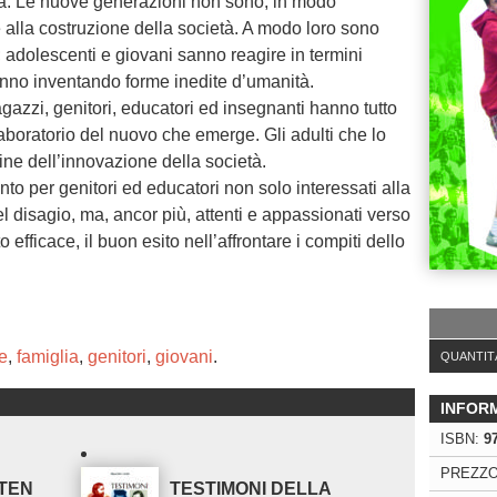
ità. Le nuove generazioni non sono, in modo
 alla costruzione della società. A modo loro sono
li; adolescenti e giovani sanno reagire in termini
tanno inventando forme inedite d’umanità.
gazzi, genitori, educatori ed insegnanti hanno tutto
aboratorio del nuovo che emerge. Gli adulti che lo
ine dell’innovazione della società.
o per genitori ed educatori non solo interessati alla
el disagio, ma, ancor più, attenti e appassionati verso
o efficace, il buon esito nell’affrontare i compiti dello
e
,
famiglia
,
genitori
,
giovani
.
QUANTIT
INFOR
ISBN:
9
PREZZO
RTEN
TESTIMONI DELLA