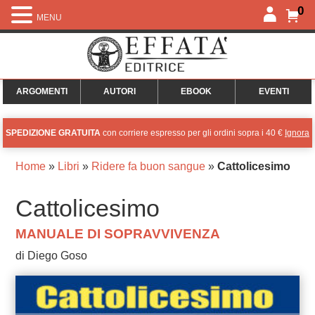
0
MENU
ARGOMENTI
AUTORI
EBOOK
EVENTI
SPEDIZIONE GRATUITA
con corriere espresso per gli ordini sopra i 40 €
Ignora
Home
»
Libri
»
Ridere fa buon sangue
»
Cattolicesimo
Cattolicesimo
MANUALE DI SOPRAVVIVENZA
di Diego Goso