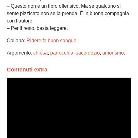
– Questo non è un libro offensivo. Ma se qualcuno si
sente pizzicato non se la prenda. È in buona compagnia
con l’autore.
– Per il resto, basta leggere.
Collana:
Ridere fa buon sangue
.
Argomento:
chiesa
,
parrocchia
,
sacerdozio
,
umorismo
.
Contenuti extra