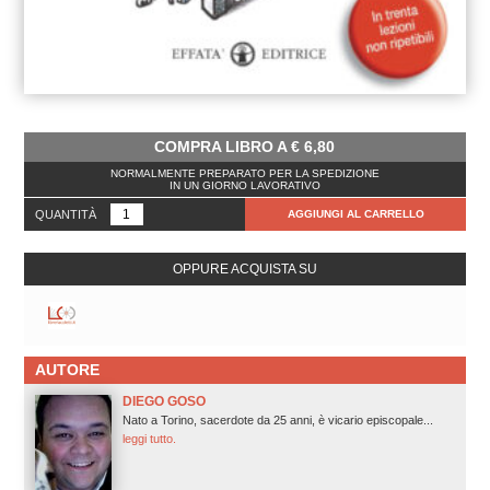
COMPRA LIBRO A
€
6,80
NORMALMENTE PREPARATO PER LA SPEDIZIONE
IN UN GIORNO LAVORATIVO
QUANTITÀ
AGGIUNGI AL CARRELLO
OPPURE ACQUISTA SU
AUTORE
DIEGO GOSO
Nato a Torino, sacerdote da 25 anni, è vicario episcopale...
leggi tutto.