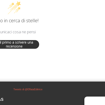
 in cerca di stelle!
nicaci cosa ne pensi
 il primo a scrivere una
recensione
Tweets di @EffataEditrice
SAS