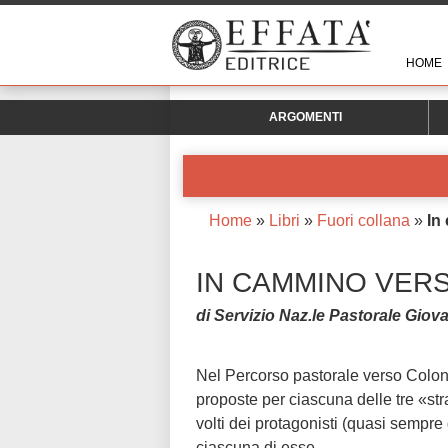
HOME
ARGOMENTI
Home
»
Libri
»
Fuori collana
»
In
IN CAMMINO VER
di Servizio Naz.le Pastorale Giova
Nel Percorso pastorale verso Colon
proposte per ciascuna delle tre «stra
volti dei protagonisti (quasi sempre 
ciascuna di esse.