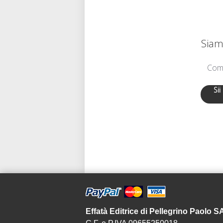
Siamo
Comu
Sii
Effatà Editrice di Pellegrino Paolo 