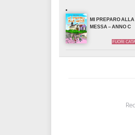
MI PREPARO ALLA
MESSA – ANNO C
FUORI CAT
Rec