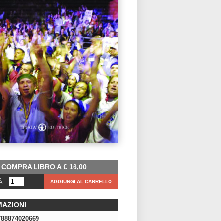
COMPRA LIBRO A
€
16,00
À
AGGIUNGI AL CARRELLO
MAZIONI
788874020669