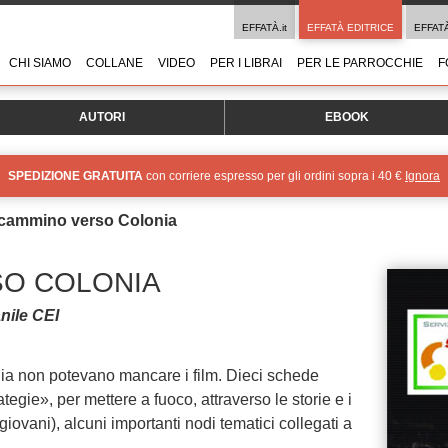
EFFATÀ.it
EFFATÀ EDITRICE
EFFAT
CHI SIAMO
COLLANE
VIDEO
PER I LIBRAI
PER LE PARROCCHIE
F
AUTORI
EBOOK
SPEDIZIONE GRATUITA
con corriere espresso per gli ordini sopra i 40 €
Ignora
 cammino verso Colonia
SO COLONIA
nile CEI
ia non potevano mancare i film. Dieci schede
tegie», per mettere a fuoco, attraverso le storie e i
giovani), alcuni importanti nodi tematici collegati a