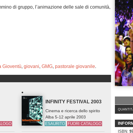
mino di gruppo, l’animazione delle sale di comunità,
a Gioventù
,
giovani
,
GMG
,
pastorale giovanile
.
INFINITY FESTIVAL 2003
QUANTIT
Cinema e ricerca dello spirito
Alba 5-12 aprile 2003
INFOR
ALOGO
ESAURITO
FUORI CATALOGO
ISBN:
9