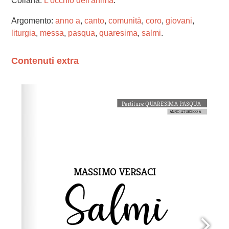
Collana:
L'occhio dell'anima
.
Argomento:
anno a
,
canto
,
comunità
,
coro
,
giovani
,
liturgia
,
messa
,
pasqua
,
quaresima
,
salmi
.
Contenuti extra
Please wait while flipbook is loading. For more related
info, FAQs and issues please refer to
dFlip 3D Flipbook
Wordpress Help
documentation.