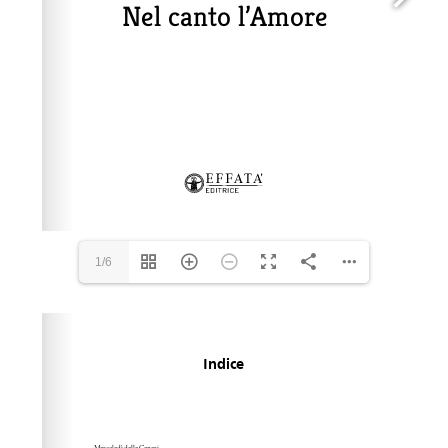
1/6
Please wait while flipbook is loading. For more related
info, FAQs and issues please refer to
dFlip 3D Flipbook
Wordpress Help
documentation.