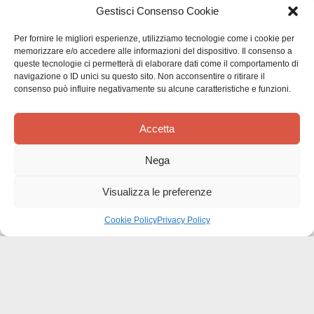
Gestisci Consenso Cookie
Per fornire le migliori esperienze, utilizziamo tecnologie come i cookie per
memorizzare e/o accedere alle informazioni del dispositivo. Il consenso a
Siamo in cerca di stelle!
queste tecnologie ci permetterà di elaborare dati come il comportamento di
navigazione o ID unici su questo sito. Non acconsentire o ritirare il
consenso può influire negativamente su alcune caratteristiche e funzioni.
Comunicaci cosa ne pensi
Accetta
Sii il primo a scrivere una
recensione
Nega
Visualizza le preferenze
Cookie Policy
Privacy Policy
Effatà Editrice di Pellegrino Paolo SAS