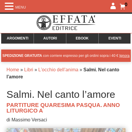
0
MENU
ARGOMENTI
AUTORI
EBOOK
EVENTI
SPEDIZIONE GRATUITA
con corriere espresso per gli ordini sopra i 40 €
Ignora
Home
»
Libri
»
L'occhio dell'anima
»
Salmi. Nel canto
l’amore
Salmi. Nel canto l’amore
PARTITURE QUARESIMA PASQUA. ANNO
LITURGICO A
di Massimo Versaci