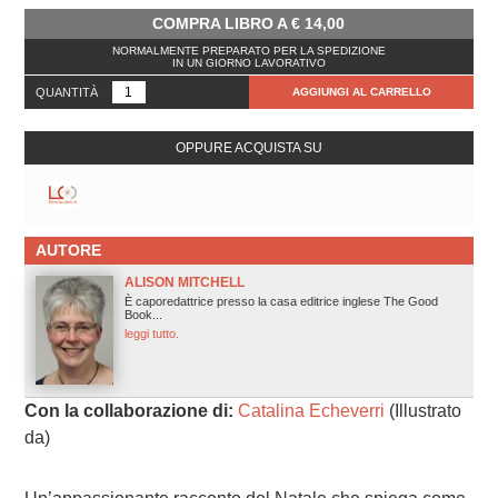
COMPRA LIBRO A
€
14,00
NORMALMENTE PREPARATO PER LA SPEDIZIONE
IN UN GIORNO LAVORATIVO
QUANTITÀ
AGGIUNGI AL CARRELLO
OPPURE ACQUISTA SU
AUTORE
ALISON MITCHELL
È caporedattrice presso la casa editrice inglese The Good
Book...
leggi tutto.
Con la collaborazione di:
Catalina Echeverri
(Illustrato
da)