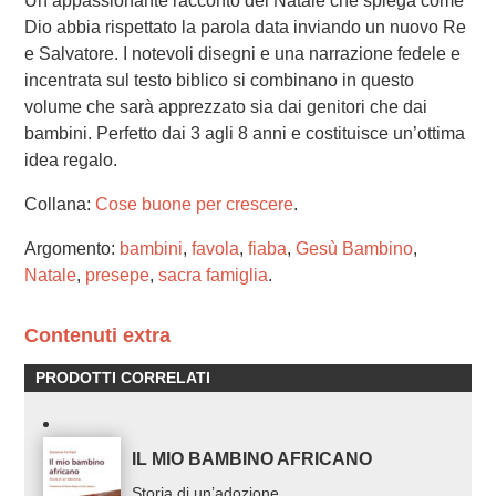
Un’appassionante racconto del Natale che spiega come
Dio abbia rispettato la parola data inviando un nuovo Re
e Salvatore. I notevoli disegni e una narrazione fedele e
incentrata sul testo biblico si combinano in questo
volume che sarà apprezzato sia dai genitori che dai
bambini. Perfetto dai 3 agli 8 anni e costituisce un’ottima
idea regalo.
Collana:
Cose buone per crescere
.
Argomento:
bambini
,
favola
,
fiaba
,
Gesù Bambino
,
Natale
,
presepe
,
sacra famiglia
.
Contenuti extra
PRODOTTI CORRELATI
IL MIO BAMBINO AFRICANO
Storia di un’adozione