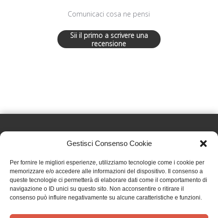
Comunicaci cosa ne pensi
Sii il primo a scrivere una
recensione
Gestisci Consenso Cookie
Effatà Editrice di Pellegrino Paolo SAS
Per fornire le migliori esperienze, utilizziamo tecnologie come i cookie per
C.F. e P.IVA 09655250018
memorizzare e/o accedere alle informazioni del dispositivo. Il consenso a
queste tecnologie ci permetterà di elaborare dati come il comportamento di
Via Tre Denti, 1 - 10060 Cantalupa (TO)
navigazione o ID unici su questo sito. Non acconsentire o ritirare il
Telefono: (+39) 0121 353452 - Fax: (+39) 0121 353839
consenso può influire negativamente su alcune caratteristiche e funzioni.
info@effata.it