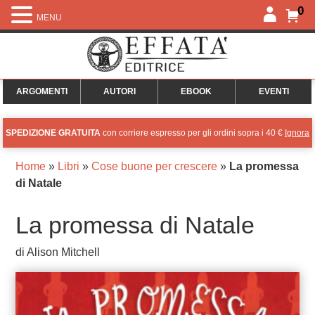
0
MENU
ARGOMENTI
AUTORI
EBOOK
EVENTI
SPEDIZIONE GRATUITA
con corriere espresso per gli ordini sopra i 40 €
Ignora
Home
»
Libri
»
Cose buone per crescere
»
La promessa
di Natale
La promessa di Natale
di Alison Mitchell