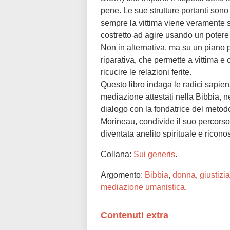
pene. Le sue strutture portanti sono
sempre la vittima viene veramente so
costretto ad agire usando un potere 
Non in alternativa, ma su un piano p
riparativa, che permette a vittima e 
ricucire le relazioni ferite.
Questo libro indaga le radici sapienz
mediazione attestati nella Bibbia, ne
dialogo con la fondatrice del meto
Morineau, condivide il suo percorso e
diventata anelito spirituale e ricon
Collana:
Sui generis
.
Argomento:
Bibbia
,
donna
,
giustizia
mediazione umanistica
.
Contenuti extra