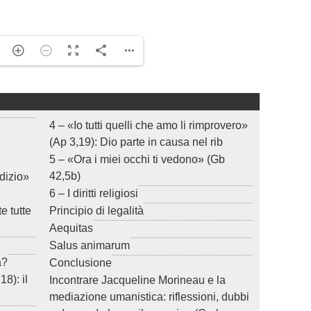
4 – «Io tutti quelli che amo li rimprovero»
(Ap 3,19): Dio parte in causa nel rib
.
5 – «Ora i miei occhi ti vedono» (Gb
42,5b)
udizio»
6 – I diritti religiosi
e tutte
Principio di legalità
Aequitas
Salus animarum
a?
Conclusione
8): il
Incontrare Jacqueline Morineau e la
mediazione umanistica: riflessioni, dubbi