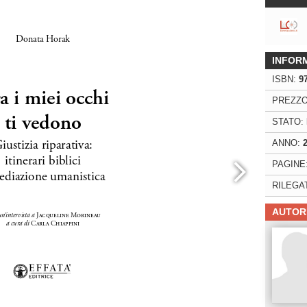
ng. For more related info, FAQs and issues please
ss Help
documentation.
INFOR
ISBN:
9
PREZZO
STATO:
ANNO:
PAGINE
RILEGA
AUTOR