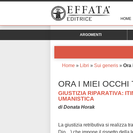
HOME
ARGOMENTI
Home
»
Libri
»
Sui generis
»
Ora 
ORA I MIEI OCCHI
GIUSTIZIA RIPARATIVA: IT
UMANISTICA
di Donata Horak
La giustizia retributiva si realizza tr
Dio…) che impone il rispetto della l