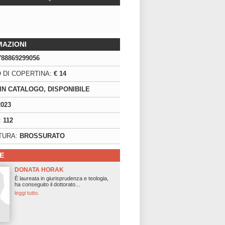
MAZIONI
788869299056
 DI COPERTINA:
€ 14
IN CATALOGO, DISPONIBILE
2023
:
112
TURA:
BROSSURATO
E
DONATA HORAK
È laureata in giurisprudenza e teologia,
ha conseguito il dottorato...
leggi tutto.