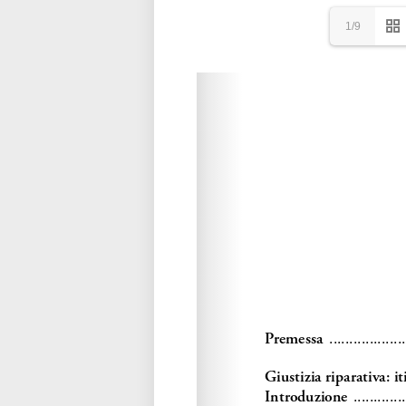
1/9
Please wait while flipbook is loadi
refer to
dFlip 3D Flipbook Wordpre