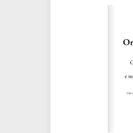
Please wait while flipbook is loadi
refer to
dFlip 3D Flipbook Wordpre