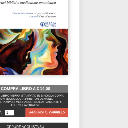
COMPRA LIBRO A
€
14,00
LIBRO VERRÀ STAMPATO IN SINGOLA COPIA
ON TECNOLOGIA PRINT ON DEMAND.
 STAMPA CI VORRANNO INDICATIVAMENTE 5
GIORNI LAVORATIVI.
À
AGGIUNGI AL CARRELLO
OPPURE ACQUISTA SU