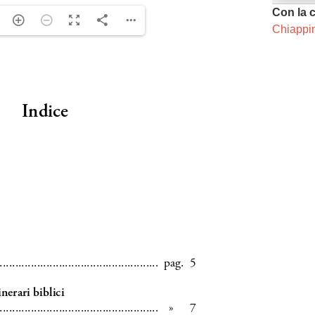
Con la 
Chiappi
ng. For more related info, FAQs and issues please
ss Help
documentation.