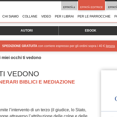
EFFATÀ.it
EFFATÀ EDITRICE
EFFAT
CHI SIAMO
COLLANE
VIDEO
PER I LIBRAI
PER LE PARROCCHIE
F
AUTORI
EBOOK
SPEDIZIONE GRATUITA
con corriere espresso per gli ordini sopra i 40 €
Ignora
i miei occhi ti vedono
 TI VEDONO
INERARI BIBLICI E MEDIAZIONE
amite l’intervento di un terzo (il giudice, lo Stato,
egge attraverso l’attribuzione delle colpe e delle