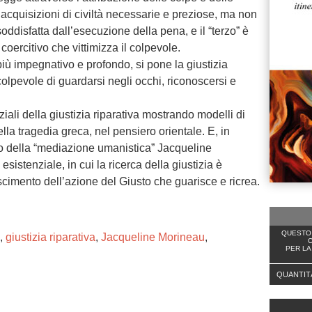
 acquisizioni di civiltà necessarie e preziose, ma non
ddisfatta dall’esecuzione della pena, e il “terzo” è
coercitivo che vittimizza il colpevole.
iù impegnativo e profondo, si pone la giustizia
colpevole di guardarsi negli occhi, riconoscersi e
iali della giustizia riparativa mostrando modelli di
lla tragedia greca, nel pensiero orientale. E, in
do della “mediazione umanistica” Jacqueline
sistenziale, in cui la ricerca della giustizia è
oscimento dell’azione del Giusto che guarisce e ricrea.
QUESTO 
,
giustizia riparativa
,
Jacqueline Morineau
,
C
PER LA
QUANTIT