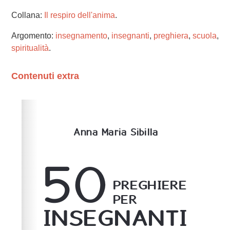
Collana:
Il respiro dell'anima
.
Argomento:
insegnamento
,
insegnanti
,
preghiera
,
scuola
,
spiritualità
.
Contenuti extra
Please wait while flipbook is loading. For more related
info, FAQs and issues please refer to
dFlip 3D Flipbook
Wordpress Help
documentation.