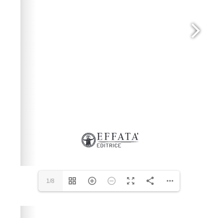
1/8
Please wait while flipbook is loading. For more related
info, FAQs and issues please refer to
dFlip 3D Flipbook