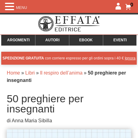
0
MENU
ARGOMENTI
AUTORI
EBOOK
EVENTI
SPEDIZIONE GRATUITA
con corriere espresso per gli ordini sopra i 40 €
Ignora
Home
»
Libri
»
Il respiro dell'anima
»
50 preghiere per
insegnanti
50 preghiere per
insegnanti
di Anna Maria Sibilla