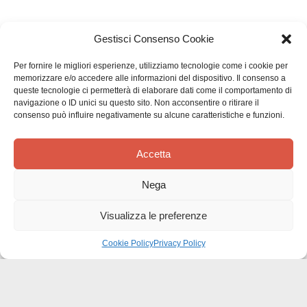
Gestisci Consenso Cookie
Per fornire le migliori esperienze, utilizziamo tecnologie come i cookie per
memorizzare e/o accedere alle informazioni del dispositivo. Il consenso a
queste tecnologie ci permetterà di elaborare dati come il comportamento di
Recensioni dei clienti
navigazione o ID unici su questo sito. Non acconsentire o ritirare il
consenso può influire negativamente su alcune caratteristiche e funzioni.
Accetta
Nega
Siamo in cerca di stelle!
Visualizza le preferenze
Comunicaci cosa ne pensi
Cookie Policy
Privacy Policy
Sii il primo a scrivere una
recensione