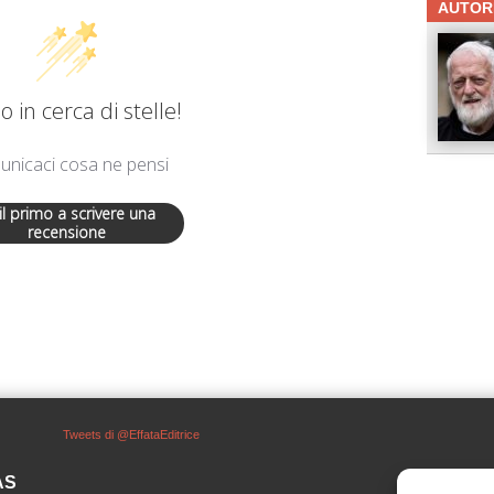
AUTOR
 in cerca di stelle!
nicaci cosa ne pensi
 il primo a scrivere una
recensione
Tweets di @EffataEditrice
SAS