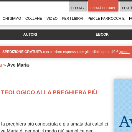
EFFATÀ.it
EFFATÀ EDITRICE
EFFAT
CHI SIAMO
COLLANE
VIDEO
PER I LIBRAI
PER LE PARROCCHIE
F
AUTORI
EBOOK
SPEDIZIONE GRATUITA
con corriere espresso per gli ordini sopra i 40 €
Ignora
ma
»
Ave Maria
 TEOLOGICO ALLA PREGHIERA PIÙ
 la preghiera più conosciuta e più amata dai cattolici
ve Maria è, per noi, il modo più semplice per