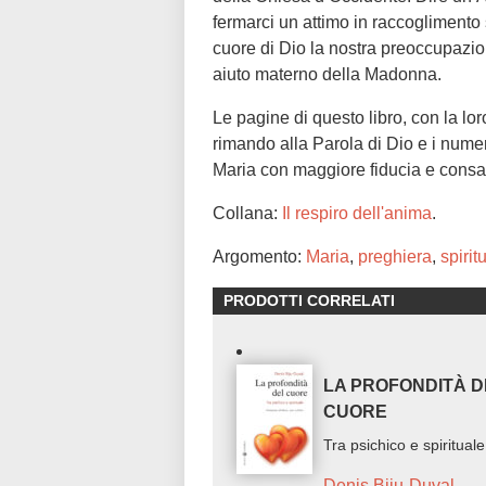
fermarci un attimo in raccoglimento 
cuore di Dio la nostra preoccupazio
aiuto materno della Madonna.
Le pagine di questo libro, con la lo
rimando alla Parola di Dio e i numero
Maria con maggiore fiducia e cons
Collana:
Il respiro dell'anima
.
Argomento:
Maria
,
preghiera
,
spirit
PRODOTTI CORRELATI
LA PROFONDITÀ D
CUORE
Tra psichico e spirituale
Denis Biju-Duval