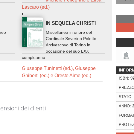
Lascaro (ed.)
IN SEQUELA CHRISTI
neo
Miscellanea in onore del
Cardinale Severino Poletto
Arcivescovo di Torino in
occasione del suo LXX
compleanno
Giuseppe Tuninetti (ed.), Giuseppe
INFOR
Ghiberti (ed.) e Oreste Aime (ed.)
ISBN:
9
PREZZO
STATO:
ANNO:
ensioni dei clienti
FORMAT
PROTEZ