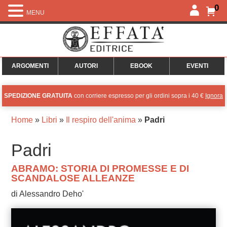
0
MENU
ARGOMENTI
AUTORI
EBOOK
EVENTI
SPEDIZIONE GRATUITA
con corriere espresso per gli ordini sopra i 40 €
Ignora
Home
»
Libri
»
Il respiro dell'anima
»
Padri
Padri
ABRAMO: STORIA DI PROMESSE E DI
SCANDALOSE ALLEANZE
di Alessandro Deho'