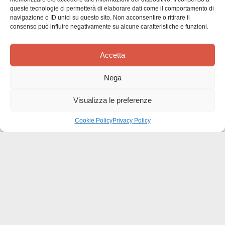
di
Acquirente verificato
queste tecnologie ci permetterà di elaborare dati come il comportamento di
pubbl
navigazione o ID unici su questo sito. Non acconsentire o ritirare il
consenso può influire negativamente su alcune caratteristiche e funzioni.
Bella la forma grafica, I
Accetta
Nega
Bella la forma grafica, I contenuti sono di una profondità
immensa . Inducono alla riflessione ed alla meditazione
Visualizza le preferenze
comunitaria e personale. Il libro accessibile a tutti nel
linguaggio. Ottimo
Cookie Policy
Privacy Policy
Questa recensione è stata utile?
0
0