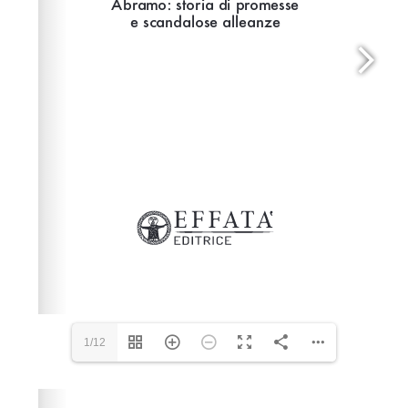
1/12
Please wait while flipbook is loading. For more related
info, FAQs and issues please refer to
dFlip 3D Flipbook