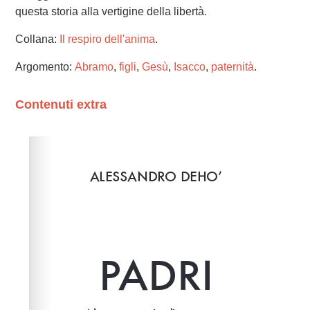
questa storia alla vertigine della libertà.
Collana:
Il respiro dell'anima
.
Argomento:
Abramo
,
figli
,
Gesù
,
Isacco
,
paternità
.
Contenuti extra
Please wait while flipbook is loading. For more related
info, FAQs and issues please refer to
dFlip 3D Flipbook
Wordpress Help
documentation.