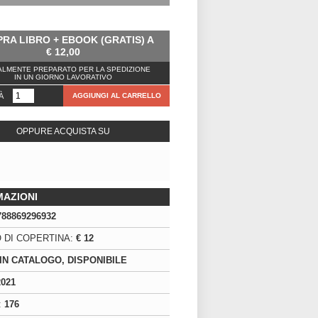
RA LIBRO + EBOOK (GRATIS) A
€
12,00
LMENTE PREPARATO PER LA SPEDIZIONE
IN UN GIORNO LAVORATIVO
À
AGGIUNGI AL CARRELLO
OPPURE ACQUISTA SU
MAZIONI
788869296932
 DI COPERTINA:
€ 12
IN CATALOGO, DISPONIBILE
2021
:
176