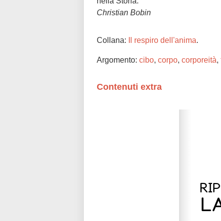
nella Storia.
Christian Bobin
Collana:
Il respiro dell'anima
.
Argomento:
cibo
,
corpo
,
corporeità
,
Contenuti extra
Please wait while flipbook is loadi
refer to
dFlip 3D Flipbook Wordpre