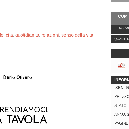
COMP
NORMA
felicità
,
quotidianità
,
relazioni
,
senso della vita
.
QUANTIT
ng. For more related info, FAQs and issues please
ss Help
documentation.
INFOR
ISBN:
9
PREZZO
STATO:
ANNO:
PAGINE