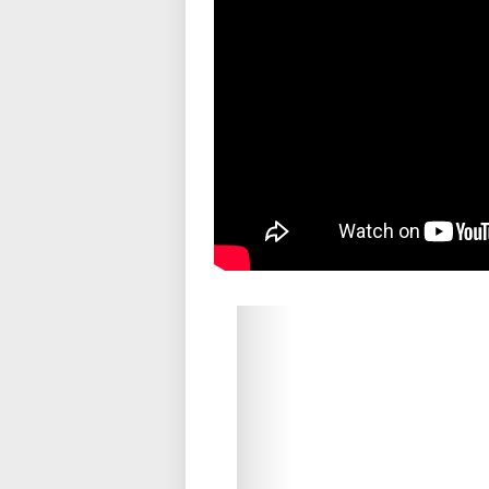
Please wait while flipbook is loadi
refer to
dFlip 3D Flipbook Wordpre