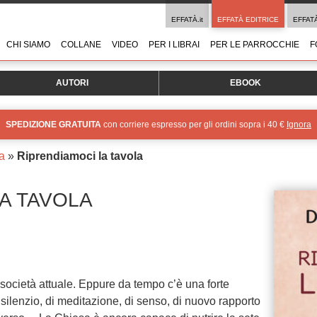
EFFATÀ.it
EFFATÀ EDITRICE
EFFAT
CHI SIAMO
COLLANE
VIDEO
PER I LIBRAI
PER LE PARROCCHIE
F
AUTORI
EBOOK
SPEDIZIONE GRATUITA
con corriere espresso per gli ordini sopra i 40 €
Ignora
ma
»
Riprendiamoci la tavola
A TAVOLA
società attuale. Eppure da tempo c’è una forte
di silenzio, di meditazione, di senso, di nuovo rapporto