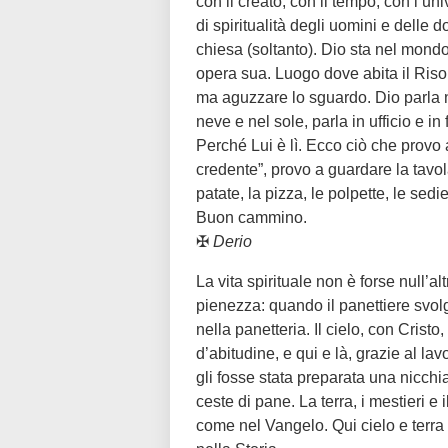
con il creato, con il tempo, con l’u
di spiritualità degli uomini e delle 
chiesa (soltanto). Dio sta nel mond
opera sua. Luogo dove abita il Riso
ma aguzzare lo sguardo. Dio parla n
neve e nel sole, parla in ufficio e in
Perché Lui è lì. Ecco ciò che provo 
credente”, provo a guardare la tavola
patate, la pizza, le polpette, le se
Buon cammino.
✠
Derio
La vita spirituale non è forse null’a
pienezza: quando il panettiere svolg
nella panetteria. Il cielo, con Crist
d’abitudine, e qui e là, grazie al la
gli fosse stata preparata una nicchia 
ceste di pane. La terra, i mestieri e 
come nel Vangelo. Qui cielo e terra 