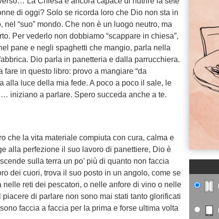
niverso… La Chiesa è ancora capace di nutrire la sete
donne di oggi? Solo se ricorda loro che Dio non sta in
o, nel “suo” mondo. Che non è un luogo neutro, ma
rto. Per vederlo non dobbiamo “scappare in chiesa”,
el pane e negli spaghetti che mangio, parla nella
 fabbrica. Dio parla in panetteria e dalla parrucchiera.
a fare in questo libro: provo a mangiare “da
 alla luce della mia fede. A poco a poco il sale, le
die… iniziano a parlare. Spero succeda anche a te.
ltro che la vita materiale compiuta con cura, calma e
e alla perfezione il suo lavoro di panettiere, Dio è
o, scende sulla terra un po’ più di quanto non faccia
voro dei cuori, trova il suo posto in un angolo, come se
nelle reti dei pescatori, o nelle anfore di vino o nelle
il piacere di parlare non sono mai stati tanto glorificati
sono faccia a faccia per la prima e forse ultima volta