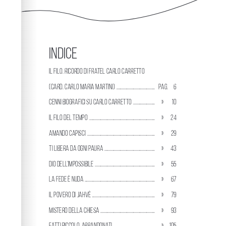
info, FAQs and issues please refer to
dFlip 3D Flipbook
Wordpress Help
documentation.