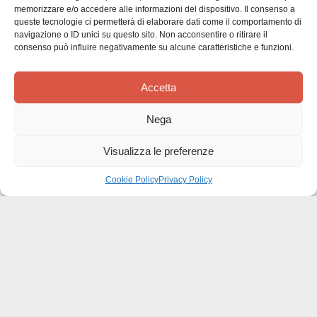
memorizzare e/o accedere alle informazioni del dispositivo. Il consenso a
Data
Tiziana
03/06/22
queste tecnologie ci permetterà di elaborare dati come il comportamento di
di
navigazione o ID unici su questo sito. Non acconsentire o ritirare il
Recensore verificato
consenso può influire negativamente su alcune caratteristiche e funzioni.
pubbl
Perle di saggezza esenza tempo
Accetta
Nega
È un libro da leggere lentamente, perché ogni parte è
Visualizza le preferenze
una perla di saggezza è senza tempo. Brevi pensieri ma
potenti che ti mettono in discussione, che parlano nel
Cookie Policy
Privacy Policy
profondo dell'anima. Dopo averlo letto e riletto non sei
più quello di prima.
Questa recensione è stata utile?
0
0