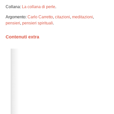
Collana:
La collana di perle
.
Argomento:
Carlo Carretto
,
citazioni
,
meditazioni
,
pensieri
,
pensieri spirituali
.
Contenuti extra
Please wait while flipbook is loading. For more related
info, FAQs and issues please refer to
dFlip 3D Flipbook
Wordpress Help
documentation.