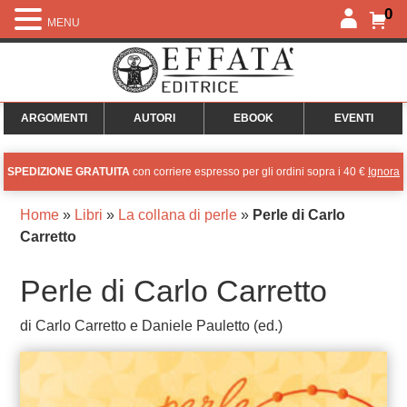
0
MENU
ARGOMENTI
AUTORI
EBOOK
EVENTI
SPEDIZIONE GRATUITA
con corriere espresso per gli ordini sopra i 40 €
Ignora
Home
»
Libri
»
La collana di perle
»
Perle di Carlo
Carretto
Perle di Carlo Carretto
di Carlo Carretto e Daniele Pauletto (ed.)