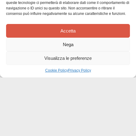
queste tecnologie ci permetterà di elaborare dati come il comportamento di
navigazione o ID unici su questo sito. Non acconsentire o ritirare il
consenso può influire negativamente su alcune caratteristiche e funzioni.
Siamo in cerca di stelle!
Comunicaci cosa ne pensi
Accetta
Sii il primo a scrivere una
Nega
recensione
Visualizza le preferenze
Cookie Policy
Privacy Policy
Effatà Editrice di Pellegrino Paolo SAS
C.F. e P.IVA 09655250018
Via Tre Denti, 1 - 10060 Cantalupa (TO)