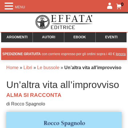
0
MENU
ARGOMENTI
AUTORI
EBOOK
EVENTI
SPEDIZIONE GRATUITA
con corriere espresso per gli ordini sopra i 40 €
Ignora
Home
»
Libri
»
Le bussole
»
Un’altra vita all’improvviso
Un’altra vita all’improvviso
ALMA SI RACCONTA
di Rocco Spagnolo