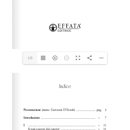
1/9
Please wait while flipbook is loading. For more related
info, FAQs and issues please refer to
dFlip 3D Flipbook
Wordpress Help
documentation.