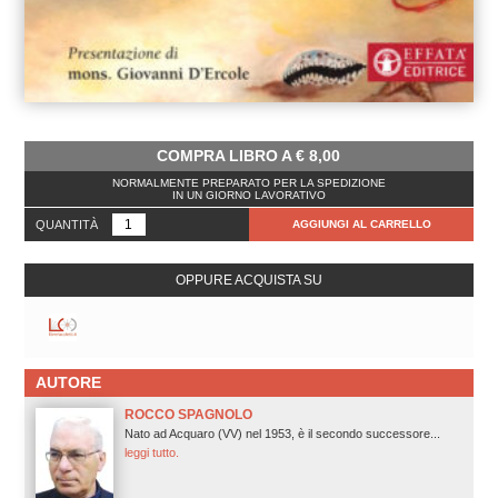
COMPRA LIBRO A
€
8,00
NORMALMENTE PREPARATO PER LA SPEDIZIONE
IN UN GIORNO LAVORATIVO
QUANTITÀ
AGGIUNGI AL CARRELLO
OPPURE ACQUISTA SU
AUTORE
ROCCO SPAGNOLO
Nato ad Acquaro (VV) nel 1953, è il secondo successore...
leggi tutto.