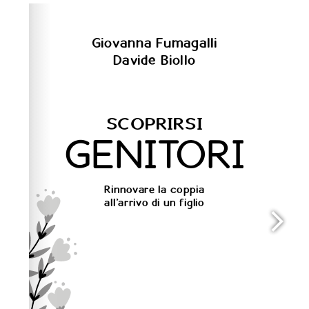
info, FAQs and issues please refer to
dFlip 3D Flipbook
Wordpress Help
documentation.