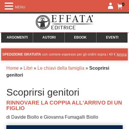
0
MENU
ARGOMENTI
AUTORI
EBOOK
EVENTI
SPEDIZIONE GRATUITA
con corriere espresso per gli ordini sopra i 40 €
Ignora
Home
»
Libri
»
Le chiavi della famiglia
»
Scoprirsi
genitori
Scoprirsi genitori
RINNOVARE LA COPPIA ALL'ARRIVO DI UN
FIGLIO
di Davide Biollo e Giovanna Fumagalli Biollo