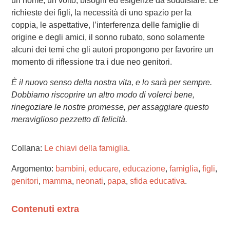
un nome, un volto, bisogni ed esigenze da soddisfare. Le
richieste dei figli, la necessità di uno spazio per la
coppia, le aspettative, l’interferenza delle famiglie di
origine e degli amici, il sonno rubato, sono solamente
alcuni dei temi che gli autori propongono per favorire un
momento di riflessione tra i due neo genitori.
È il nuovo senso della nostra vita, e lo sarà per sempre.
Dobbiamo riscoprire un altro modo di volerci bene,
rinegoziare le nostre promesse, per assaggiare questo
meraviglioso pezzetto di felicità.
Collana:
Le chiavi della famiglia
.
Argomento:
bambini
,
educare
,
educazione
,
famiglia
,
figli
,
genitori
,
mamma
,
neonati
,
papa
,
sfida educativa
.
Contenuti extra
Please wait while flipbook is loading. For more related