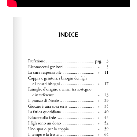
Please wait while flipbook is loading. For more related
info, FAQs and issues please refer to
dFlip 3D Flipbook
Wordpress Help
documentation.