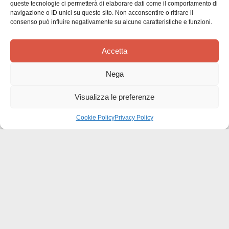
queste tecnologie ci permetterà di elaborare dati come il comportamento di
Recensioni dei clienti
navigazione o ID unici su questo sito. Non acconsentire o ritirare il
consenso può influire negativamente su alcune caratteristiche e funzioni.
Accetta
Nega
Siamo in cerca di stelle!
Visualizza le preferenze
Comunicaci cosa ne pensi
Cookie Policy
Privacy Policy
Sii il primo a scrivere una
recensione