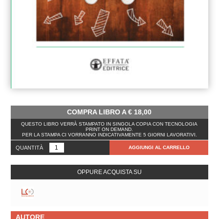
COMPRA LIBRO A
€
18,00
QUESTO LIBRO VERRÀ STAMPATO IN SINGOLA COPIA CON TECNOLOGIA
PRINT ON DEMAND.
PER LA STAMPA CI VORRANNO INDICATIVAMENTE 5 GIORNI LAVORATIVI.
QUANTITÀ
AGGIUNGI AL CARRELLO
OPPURE ACQUISTA SU
AUTORE