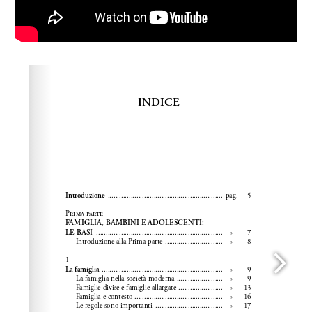
Please wait while flipbook is loading. For more related
info, FAQs and issues please refer to
dFlip 3D Flipbook
Wordpress Help
documentation.