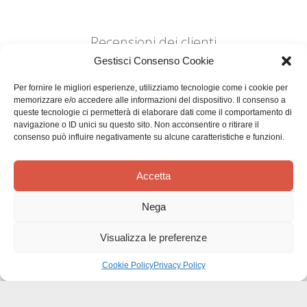
Recensioni dei clienti
Gestisci Consenso Cookie
Per fornire le migliori esperienze, utilizziamo tecnologie come i cookie per
memorizzare e/o accedere alle informazioni del dispositivo. Il consenso a
queste tecnologie ci permetterà di elaborare dati come il comportamento di
navigazione o ID unici su questo sito. Non acconsentire o ritirare il
consenso può influire negativamente su alcune caratteristiche e funzioni.
Siamo in cerca di stelle!
Comunicaci cosa ne pensi
Accetta
Sii il primo a scrivere una
Nega
recensione
Visualizza le preferenze
Cookie Policy
Privacy Policy