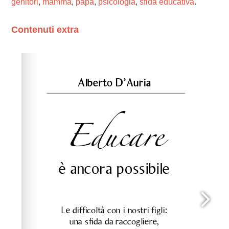
genitori
,
mamma
,
papa
,
psicologia
,
sfida educativa
.
Contenuti extra
Please wait while flipbook is loading. For more related
info, FAQs and issues please refer to
dFlip 3D Flipbook
Wordpress Help
documentation.