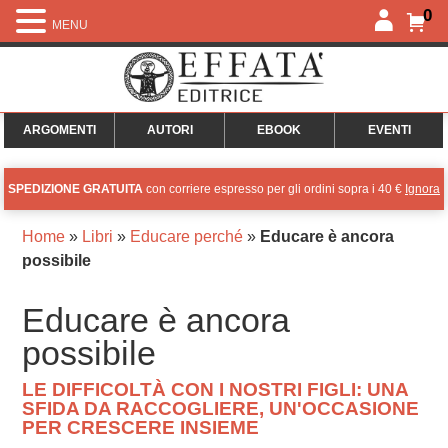
0
MENU
ARGOMENTI
AUTORI
EBOOK
EVENTI
SPEDIZIONE GRATUITA
con corriere espresso per gli ordini sopra i 40 €
Ignora
Home
»
Libri
»
Educare perché
»
Educare è ancora
possibile
Educare è ancora
possibile
LE DIFFICOLTÀ CON I NOSTRI FIGLI: UNA
SFIDA DA RACCOGLIERE, UN'OCCASIONE
PER CRESCERE INSIEME