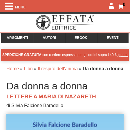
0
MENU
ARGOMENTI
AUTORI
EBOOK
EVENTI
SPEDIZIONE GRATUITA
con corriere espresso per gli ordini sopra i 40 €
Ignora
Home
»
Libri
»
Il respiro dell'anima
»
Da donna a donna
Da donna a donna
LETTERE A MARIA DI NAZARETH
di Silvia Falcione Baradello