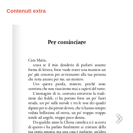
Contenuti extra
Please wait while flipbook is loading. For more related
info, FAQs and issues please refer to
dFlip 3D Flipbook
Wordpress Help
documentation.