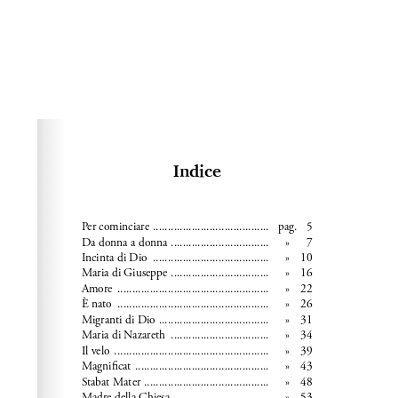
Please wait while flipbook is loading. For more related
info, FAQs and issues please refer to
dFlip 3D Flipbook
Wordpress Help
documentation.