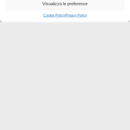
Visualizza le preferenze
Comunicaci cosa ne pensi
Cookie Policy
Privacy Policy
Sii il primo a scrivere una
recensione
Effatà Editrice di Pellegrino Paolo SAS
C.F. e P.IVA 09655250018
Via Tre Denti, 1 - 10060 Cantalupa (TO)
Telefono: (+39) 0121 353452 - Fax: (+39) 0121 353839
info@effata.it