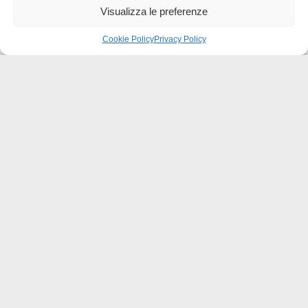
Visualizza le preferenze
0
Cookie Policy
Privacy Policy
Effatà Editrice di Pellegrino Paolo SAS
C.F. e P.IVA 09655250018
Via Tre Denti, 1 - 10060 Cantalupa (TO)
Telefono: (+39) 0121 353452 - Fax: (+39) 0121 353839
info@effata.it
Copyright © 2026 •
Effatà Editrice
PRIVACY POLICY
•
COOKIE POLICY
•
TERMINI E CONDIZIONI
•
SPEDIZIONI
•
AIUTI E
CONTRIBUTI PUBBLICI
•
CREDITS