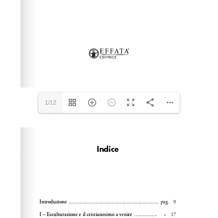
1/12
Please wait while flipbook is loading. For more related
info, FAQs and issues please refer to
dFlip 3D Flipbook
Wordpress Help
documentation.