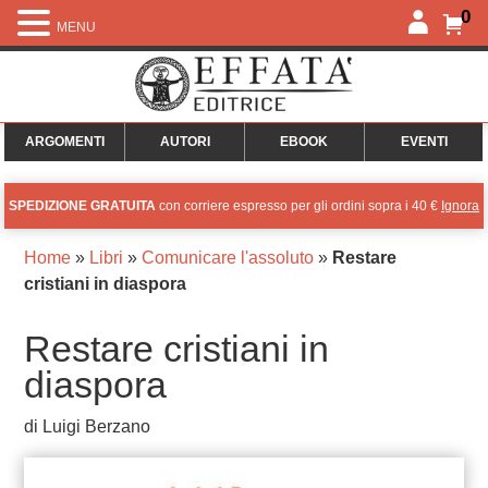
0
MENU
ARGOMENTI
AUTORI
EBOOK
EVENTI
SPEDIZIONE GRATUITA
con corriere espresso per gli ordini sopra i 40 €
Ignora
Home
»
Libri
»
Comunicare l'assoluto
»
Restare
cristiani in diaspora
Restare cristiani in
diaspora
di Luigi Berzano