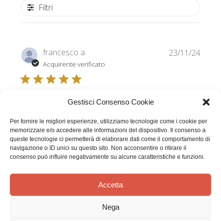
Filtri
Data
francesco a.
23/11/24
di
Acquirente verificato
pubbl
Opera molto interessante. L'autore è
Gestisci Consenso Cookie
Per fornire le migliori esperienze, utilizziamo tecnologie come i cookie per
memorizzare e/o accedere alle informazioni del dispositivo. Il consenso a
Opera molto interessante. L'autore è riuscito a cogliere i
queste tecnologie ci permetterà di elaborare dati come il comportamento di
tratti salienti della problematica affrontata. Con un
navigazione o ID unici su questo sito. Non acconsentire o ritirare il
linguaggio scorrevole e con riflessioni critiche molto
consenso può influire negativamente su alcune caratteristiche e funzioni.
appropriate descrive il particolare momento storico che
attraversa la Chiesa Catto...
Più informazioni
Accetta
Nega
Questa recensione è stata utile?
0