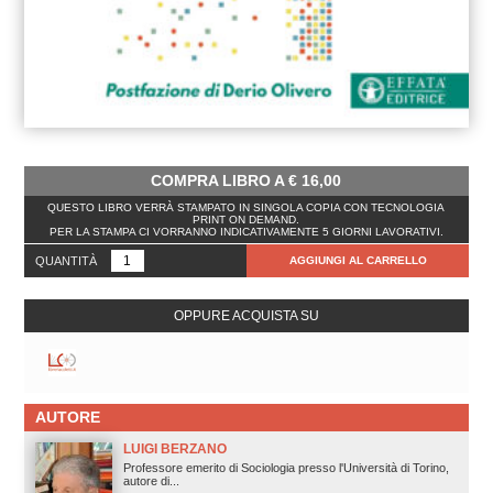
COMPRA LIBRO A
€
16,00
QUESTO LIBRO VERRÀ STAMPATO IN SINGOLA COPIA CON TECNOLOGIA
PRINT ON DEMAND.
PER LA STAMPA CI VORRANNO INDICATIVAMENTE 5 GIORNI LAVORATIVI.
QUANTITÀ
AGGIUNGI AL CARRELLO
OPPURE ACQUISTA SU
AUTORE
LUIGI BERZANO
Professore emerito di Sociologia presso l'Università di Torino,
autore di...