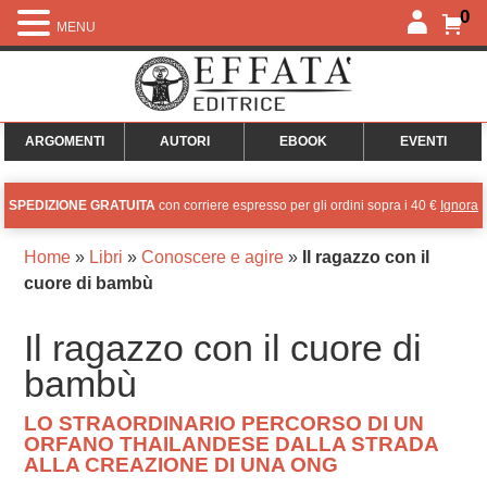
0
MENU
ARGOMENTI
AUTORI
EBOOK
EVENTI
SPEDIZIONE GRATUITA
con corriere espresso per gli ordini sopra i 40 €
Ignora
Home
»
Libri
»
Conoscere e agire
»
Il ragazzo con il
cuore di bambù
Il ragazzo con il cuore di
bambù
LO STRAORDINARIO PERCORSO DI UN
ORFANO THAILANDESE DALLA STRADA
ALLA CREAZIONE DI UNA ONG