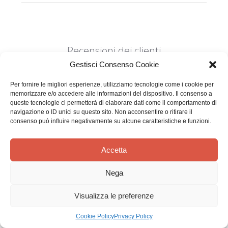
Recensioni dei clienti
Gestisci Consenso Cookie
Per fornire le migliori esperienze, utilizziamo tecnologie come i cookie per
memorizzare e/o accedere alle informazioni del dispositivo. Il consenso a
queste tecnologie ci permetterà di elaborare dati come il comportamento di
navigazione o ID unici su questo sito. Non acconsentire o ritirare il
consenso può influire negativamente su alcune caratteristiche e funzioni.
Siamo in cerca di stelle!
Comunicaci cosa ne pensi
Accetta
Sii il primo a scrivere una
Nega
recensione
Visualizza le preferenze
Cookie Policy
Privacy Policy