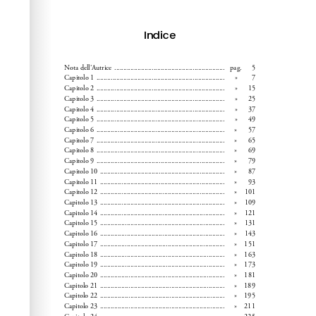
info, FAQs and issues please refer to
dFlip 3D Flipbook
Wordpress Help
documentation.