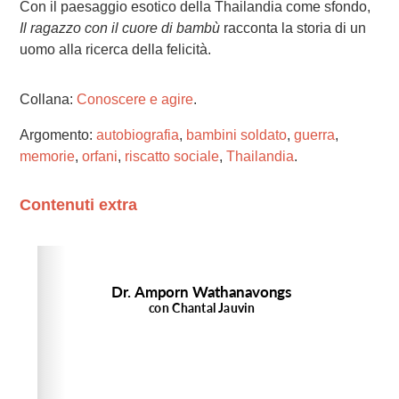
Con il paesaggio esotico della Thailandia come sfondo,
Il ragazzo con il cuore di bambù
racconta la storia di un
uomo alla ricerca della felicità.
Collana:
Conoscere e agire
.
Argomento:
autobiografia
,
bambini soldato
,
guerra
,
memorie
,
orfani
,
riscatto sociale
,
Thailandia
.
Contenuti extra
Please wait while flipbook is loading. For more related
info, FAQs and issues please refer to
dFlip 3D Flipbook
Wordpress Help
documentation.