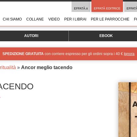
EFFATÀ.it
EFFATÀ EDITRICE
EFFAT
CHI SIAMO
COLLANE
VIDEO
PER I LIBRAI
PER LE PARROCCHIE
F
AUTORI
EBOOK
SPEDIZIONE GRATUITA
con corriere espresso per gli ordini sopra i 40 €
Ignora
itualità
»
Ancor meglio tacendo
TACENDO
A