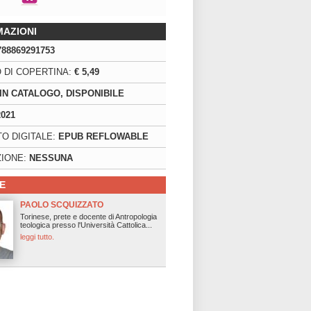
MAZIONI
788869291753
 DI COPERTINA:
€ 5,49
IN CATALOGO, DISPONIBILE
2021
O DIGITALE:
EPUB REFLOWABLE
IONE:
NESSUNA
E
PAOLO SCQUIZZATO
Torinese, prete e docente di Antropologia
teologica presso l'Università Cattolica...
leggi tutto.