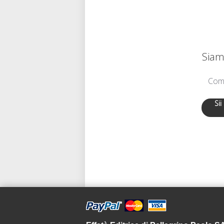
Siamo
Comu
Sii