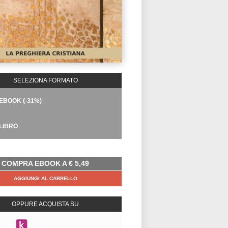
SELEZIONA FORMATO
EBOOK (-31%)
LIBRO
COMPRA EBOOK A
€
5,49
AGGIUNGI AL CARRELLO
OPPURE ACQUISTA SU