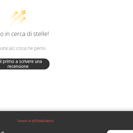
 in cerca di stelle!
nicaci cosa ne pensi
 il primo a scrivere una
recensione
Tweets di @EffataEditrice