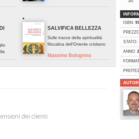
INFOR
ISBN:
9
DI
SALVIFICA BELLEZZA
PREZZO
Sulle tracce della spiritualità
STATO:
filocalica dell’Oriente cristiano
lio
lla
ANNO:
Massimo Bolognino
FORMAT
PROTEZ
AUTOR
ensioni dei clienti