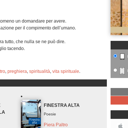
antomeno un domandare per avere.
inazione per il compimento dell’umano.
 tutto, che nulla se ne può dire.
glio tacendo.
tro
,
preghiera
,
spiritualità
,
vita spirituale
.
E
FINESTRA ALTA
LA
Poesie
Piera Paltro